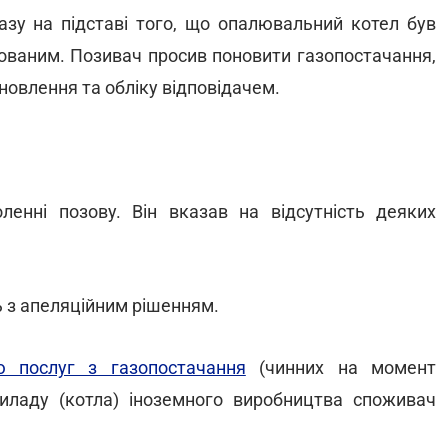
азу на підставі того, що опалювальний котел був
рованим. Позивач просив поновити газопостачання,
новлення та обліку відповідачем.
енні позову. Він вказав на відсутність деяких
ь з апеляційним рішенням.
 послуг з газопостачання
(чинних на момент
приладу (котла) іноземного виробництва споживач