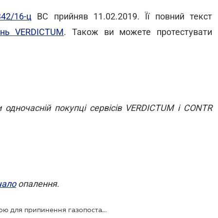
42/16-ц
ВС прийняв 11.02.2019. Її повний текст
шень VERDICTUM
. Також ви можете протестувати
и одночасній покупці сервісів VERDICTUM і CONTR
чало
опалення.
Незареєстрований котел є підставою для припинення газопостачання