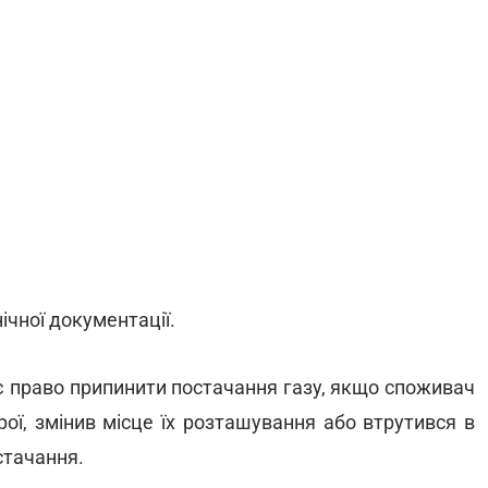
чної документації.
є право припинити постачання газу, якщо споживач
рої, змінив місце їх розташування або втрутився в
стачання.