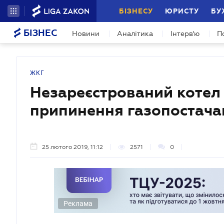
БІЗНЕСУ
ЮРИСТУ
БУ
БІЗНЕС
Новини
Аналітика
Інтерв'ю
П
ЖКГ
Незареєстрований котел 
припинення газопостача
25 лютого 2019, 11:12
2571
0
Реклама