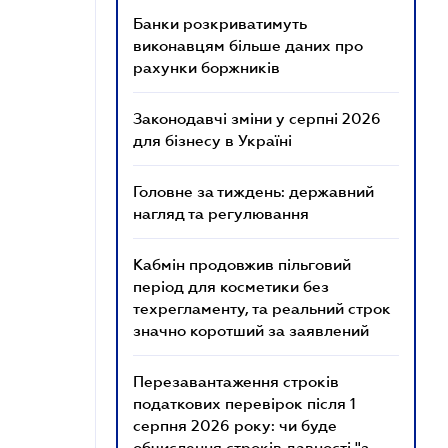
Банки розкриватимуть
виконавцям більше даних про
рахунки боржників
Законодавчі зміни у серпні 2026
для бізнесу в Україні
Головне за тиждень: державний
нагляд та регулювання
Кабмін продовжив пільговий
період для косметики без
техрегламенту, та реальний строк
значно коротший за заявлений
Перезавантаження строків
податкових перевірок після 1
серпня 2026 року: чи буде
обчислення строків давності "з