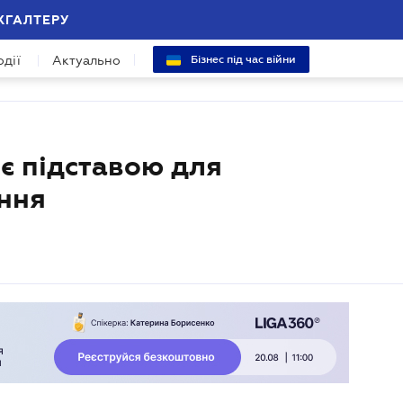
ХГАЛТЕРУ
одії
Актуально
Бізнес під час війни
є підставою для
ння