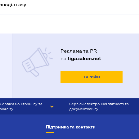
зподіл газу
Реклама та PR
ligazakon.net
на
ТАРИФИ
Сервіси моніторингу та
Сервіси електронної звітності та
аналізу
документообігу
CONTR AGENT
Liga:REPORT
Підтримка та контакти
SMS-МАЯК