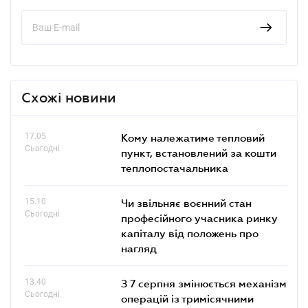
Схожі новини
17.05
Кому належатиме тепловий
Сьогодні
пункт, встановлений за кошти
теплопостачальника
15.10
Чи звільняє воєнний стан
Сьогодні
професійного учасника ринку
капіталу від положень про
нагляд
13.40
З 7 серпня змінюється механізм
Сьогодні
операцій із тримісячними