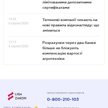
лімітованими депозитними
сертифікатами
14.04
Тютюнові компанії чекають на
6 серпня 2026
нові правила відеонагляду: що
зміниться
13.13
Розрахунки через два банки
6 серпня 2026
більше не блокують
компенсацію вартості
агротехніки
Центр підтримки користувачів
0-800-210-103
ПРО КОМПАНІЮ
Підбір продуктів та рішень