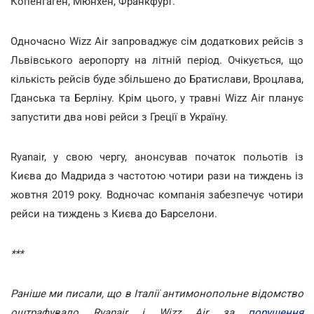
Копенгаген, Мюнхен, Франкфурт.
Одночасно Wizz Air запроваджує сім додаткових рейсів з
Львівського аеропорту на літній період. Очікується, що
кількість рейсів буде збільшено до Братислави, Вроцлава,
Гданська та Берліну. Крім цього, у травні Wizz Air планує
запустити два нові рейси з Греції в Україну.
Ryanair, у свою чергу, анонсував початок польотів із
Києва до Мадрида з частотою чотири рази на тиждень із
жовтня 2019 року. Водночас компанія забезпечує чотири
рейси на тиждень з Києва до Барселони.
***
Раніше ми писали, що в Італії антимонопольне відомство
оштрафувало Ryanair і Wizz Air за
порушення