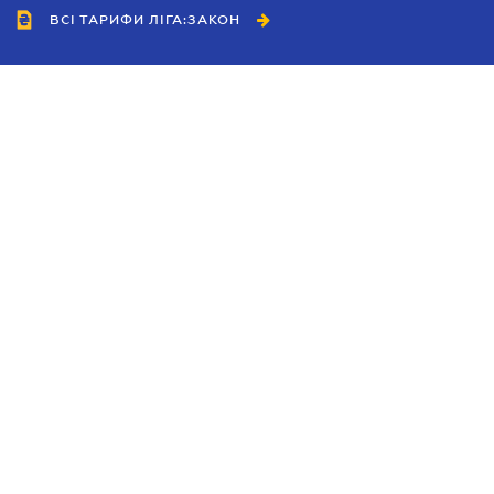
ВСІ ТАРИФИ ЛІГА:ЗАКОН
Співробітництво
Агенти
Дилери
Політика конфіденційності
Умови використання сайту
Реклама
Блог
Новини компанії
Керівництва
Каталоги компаній
Теми в центрі уваги
Підтримка та контакти