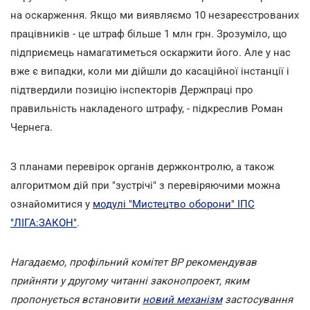
на оскарження. Якщо ми виявляємо 10 незареєстрованих
працівників - це штраф більше 1 млн грн. Зрозуміло, що
підприємець намагатиметься оскаржити його. Але у нас
вже є випадки, коли ми дійшли до касаційної інстанції і
підтвердили позицію інспекторів Держпраці про
правильність накладеного штрафу, - підкреслив Роман
Чернега.
З планами перевірок органів держконтролю, а також
алгоритмом дій при "зустрічі" з перевіряючими можна
ознайомитися у
модулі "Мистецтво оборони" ІПС
"ЛІГА:ЗАКОН"
.
Нагадаємо, профільний комітет ВР рекомендував
прийняти у другому читанні законопроект, яким
пропонується встановити
новий механізм
застосування