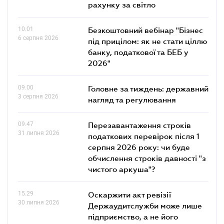
рахунку за світло
10.01
Безкоштовний вебінар "Бізнес
6 серпня 2026
під прицілом: як не стати ціллю
банку, податкової та БЕБ у
2026"
09.00
Головне за тиждень: державний
3 серпня 2026
нагляд та регулювання
09.47
Перезавантаження строків
31 липня 2026
податкових перевірок після 1
серпня 2026 року: чи буде
обчислення строків давності "з
чистого аркуша"?
15.29
Оскаржити акт ревізії
30 липня 2026
Держаудитслужби може лише
підприємство, а не його