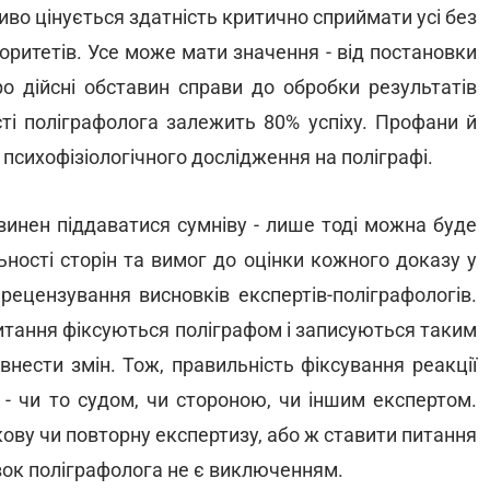
иво цінується здатність критично сприймати усі без
ритетів. Усе може мати значення - від постановки
ро дійсні обставин справи до обробки результатів
сті поліграфолога залежить 80% успіху. Профани й
 психофізіологічного дослідження на поліграфі.
повинен піддаватися сумніву - лише тоді можна буде
ності сторін та вимог до оцінки кожного доказу у
рецензування висновків експертів-поліграфологів.
 питання фіксуються поліграфом і записуються таким
нести змін. Тож, правильність фіксування реакції
 - чи то судом, чи стороною, чи іншим експертом.
кову чи повторну експертизу, або ж ставити питання
овок поліграфолога не є виключенням.