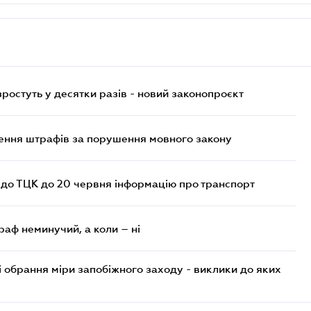
остуть у десятки разів - новий законопроєкт
лення штрафів за порушення мовного закону
 до ТЦК до 20 червня інформацію про транспорт
раф неминучий, а коли – ні
і обрання міри запобіжного заходу - виклики до яких