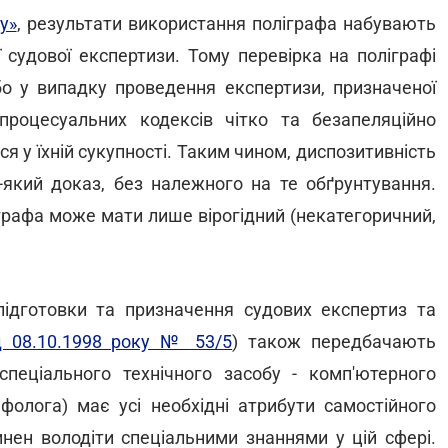
у»
, результати використання поліграфа набувають
 судової експертизи. Тому перевірка на поліграфі
 у випадку проведення експертизи, призначеної
роцесуальних кодексів чітко та безапеляційно
я у їхній сукупності. Таким чином, диспозитивність
-який доказ, без належного на те обґрунтування.
графа може мати лише вірогідний (некатегоричний,
підготовки та призначення судових експертиз та
д 08.10.1998 року № 53/5
) також передбачають
пеціального технічного засобу - комп'ютерного
афолога) має усі необхідні атрибути самостійного
инен володіти спеціальними знаннями у цій сфері.