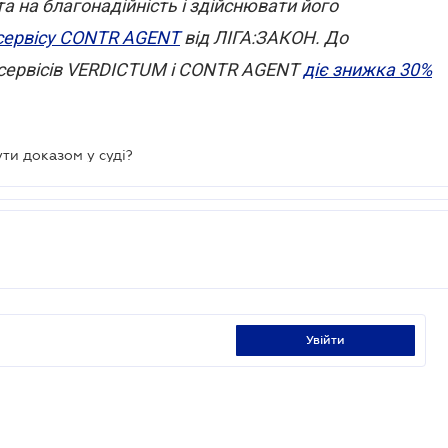
 на благонадійність і здійснювати його
сервісу CONTR AGENT
від ЛІГА:ЗАКОН. До
і сервісів VERDICTUM і CONTR AGENT
діє знижка 30%
ти доказом у суді?
увійти