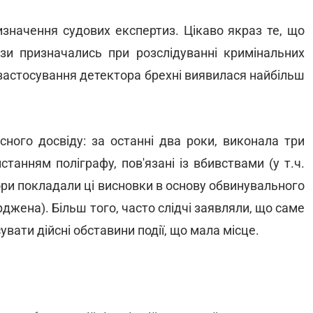
значення судових експертиз. Цікаво якраз те, що
изи призначались при розслідуванні кримінальних
застосування детектора брехні виявилася найбільш
сного досвіду: за останні два роки, виконала три
станням поліграфу, пов'язані із вбивствами (у т.ч.
рори покладали ці висновки в основу обвинувального
джена). Більш того, часто слідчі заявляли, що саме
вати дійсні обставини події, що мала місце.