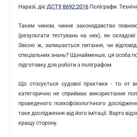
Наразі, діє
ДСТУ 8692:2016
Поліграфи. Технічн
Таким чином, чинне законодавство повною
(результати тестувань на них), як складові
Звісно ж, залишається питання, чи відпові
спеціальних знань? Щонайменше, ця особа по
підготовку для роботи з поліграфом.
Що стосується судової практики - то от во
категорично не сприймає використання полі
проведеного психофізіологічного досліджен
таке дослідження від його імітації. Варто від
кращу сторону.