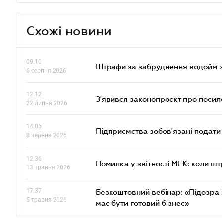
Схожі новини
09.10
Штрафи за забруднення водойм зр
6 серпня 2026
12.12
З'явився законопроєкт про поси
22 липня 2026
14.06
Підприємства зобов'язані подати
8 червня 2026
12.36
Помилка у звітності МГК: коли шт
13 травня 2026
17.37
Безкоштовний вебінар: «Підозра 
5 травня 2026
має бути готовий бізнес»