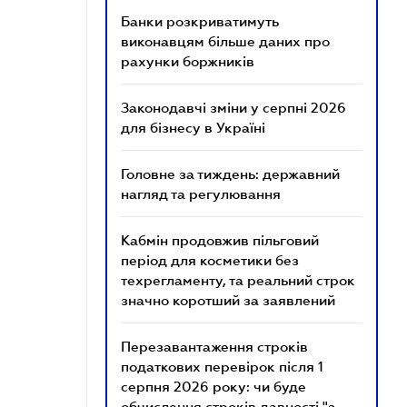
Банки розкриватимуть
виконавцям більше даних про
рахунки боржників
Законодавчі зміни у серпні 2026
для бізнесу в Україні
Головне за тиждень: державний
нагляд та регулювання
Кабмін продовжив пільговий
період для косметики без
техрегламенту, та реальний строк
значно коротший за заявлений
Перезавантаження строків
податкових перевірок після 1
серпня 2026 року: чи буде
обчислення строків давності "з