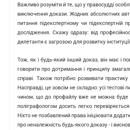
Важливо розуміти й те, що у правосудді особл
виключення докази. Жодних абсолютних авто
питання підекспертному чи підекспертній п
дослідження. Скажу одразу: від професійно
дилетанти є загрозою для розвитку інституції
Тож, як і будь-який інший доказ, він має і 
говорити про дотримання і принципу змагаль
справі. Також потрібно розвивати практику 
Насправді, це зовсім не складно: усі тестові
чином, що до профайлу вже не можна буде в
поліграфологом досить легко перевіряється
Ніхто не позбавлений права ініціювати додат
про неналежність будь-якого доказу - і висн