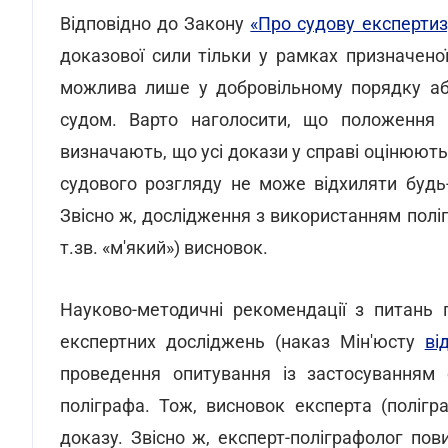
Відповідно до Закону
«Про судову експертиз
доказової сили тільки у рамках призначеної
можлива лише у добровільному порядку або
судом. Варто наголосити, що положення п
визначають, що усі докази у справі оцінюютьс
судового розгляду не може відхиляти будь
Звісно ж, дослідження з використанням полі
т.зв. «м'який») висновок.
Науково-методичні рекомендації з питань 
експертних досліджень (наказ Мін'юсту
ві
проведення опитування із застосуванням с
поліграфа. Тож, висновок експерта (полігр
доказу. Звісно ж, експерт-поліграфолог пов