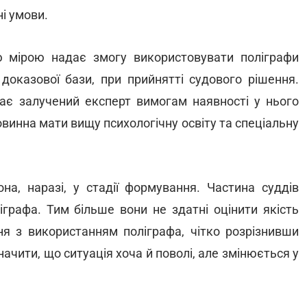
і умови.
 мірою надає змогу використовувати поліграфи
 доказової бази, при прийнятті судового рішення.
дає залучений експерт вимогам наявності у нього
винна мати вищу психологічну освіту та спеціальну
на, наразі, у стадії формування. Частина суддів
графа. Тим більше вони не здатні оцінити якість
ня з використанням поліграфа, чітко розрізнивши
значити, що ситуація хоча й поволі, але змінюється у