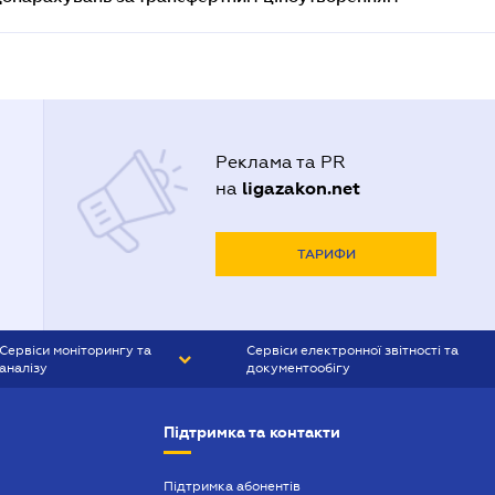
Реклама та PR
ligazakon.net
на
ТАРИФИ
Сервіси моніторингу та
Сервіси електронної звітності та
аналізу
документообігу
CONTR AGENT
Liga:REPORT
Підтримка та контакти
SMS-МАЯК
VERDICTUM
Підтримка абонентів