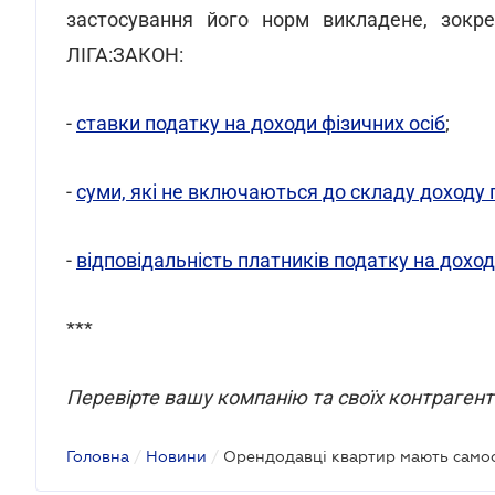
застосування його норм викладене, зокре
ЛІГА:ЗАКОН:
-
ставки податку на доходи фізичних осіб
;
-
суми, які не включаються до складу доходу 
-
відповідальність платників податку на доход
***
Перевірте вашу компанію та своїх контрагенті
Головна
/
Новини
/
Орендодавці квартир мають самос