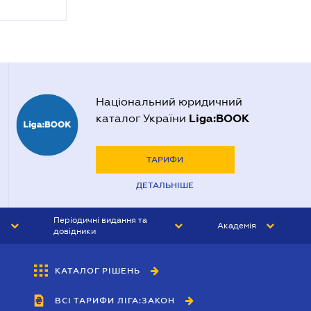
Національний юридичний
Liga:BOOK
каталог України
ТАРИФИ
ДЕТАЛЬНІШЕ
Періодичні видання та
Академія
довідники
ЮРИСТ&ЗАКОН
АКАДЕМІЯ ЛІГА:ЗАКОН
КАТАЛОГ РІШЕНЬ
БУХГАЛТЕР&ЗАКОН
ВСІ ТАРИФИ ЛІГА:ЗАКОН
ВІСНИК МСФЗ