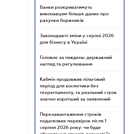
Банки розкриватимуть
виконавцям більше даних про
рахунки боржників
Законодавчі зміни у серпні 2026
для бізнесу в Україні
Головне за тиждень: державний
нагляд та регулювання
Кабмін продовжив пільговий
період для косметики без
техрегламенту, та реальний строк
значно коротший за заявлений
Перезавантаження строків
податкових перевірок після 1
серпня 2026 року: чи буде
обчислення строків давності "з