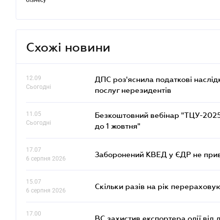
бізнесу
Схожі новини
12.09
ДПС роз'яснила податкові наслід
Сьогодні
послуг нерезидентів
11.05
Безкоштовний вебінар "ТЦУ-2025: 
Сьогодні
до 1 жовтня"
17.07
Заборонений КВЕД у ЄДР не прив
6 серпня 2026
15.07
Скільки разів на рік перерахову
6 серпня 2026
17.00
ВС захистив експортера олії від