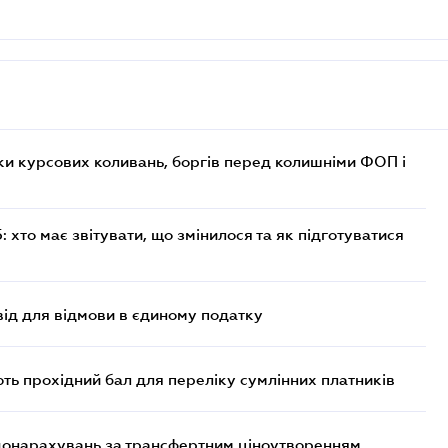
ки курсових коливань, боргів перед колишніми ФОП і
хто має звітувати, що змінилося та як підготуватися
ід для відмови в єдиному податку
ють прохідний бал для переліку сумлінних платників
 донарахувань за трансфертним ціноутворенням