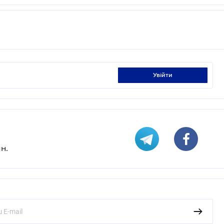
увійти
н.