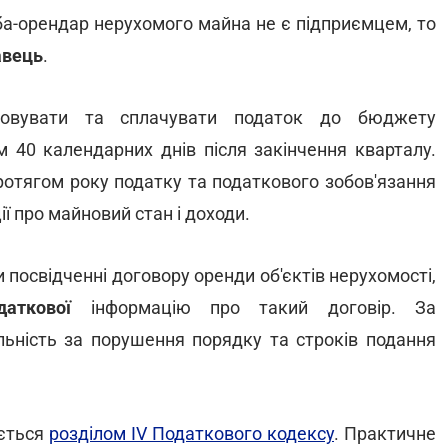
соба-орендар нерухомого майна не є підприємцем, то
авець
.
ховувати та сплачувати податок до бюджету
м 40 календарних днів після закінчення кварталу.
ротягом року податку та податкового зобов'язання
ї про майновий стан і доходи.
посвідченні договору оренди об'єктів нерухомості,
аткової
інформацію про такий договір. За
льність за порушення порядку та строків подання
ується
розділом IV Податкового кодексу
. Практичне