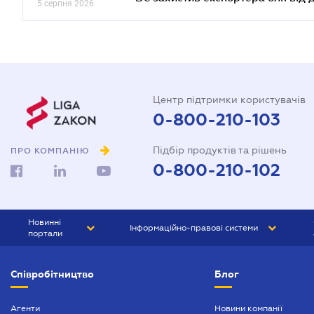
5 серпня 2026
Центр підтримки користувачів
0-800-210-103
Підбір продуктів та рішень
ПРО КОМПАНІЮ
0-800-210-102
Новинні
Інформаційно-правові системи
портали
ЮРЛІГА
Право України
Співробітництво
Блог
БІЗНЕС
ГРАНД
БУХГАЛТЕР.ua
ПРАЙМ
Агенти
Новини компанії