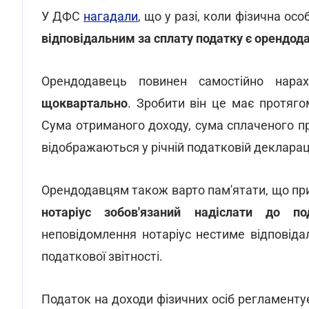
У ДФС
нагадали
, що у разі, коли фізична о
відповідальним за сплату податку є орендод
Орендодавець повинен самостійно нара
щоквартально
. Зробити він це має протяго
Сума отриманого доходу, сума сплаченого п
відображаються у річній податковій деклараці
Орендодавцям також варто пам'ятати, що при 
нотаріус зобов'язаний надіслати до под
неповідомлення нотаріус нестиме відповіда
податкової звітності.
Податок на доходи фізичних осіб регламент