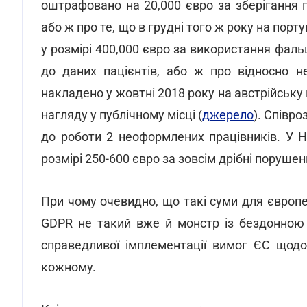
оштрафовано на 20,000 євро за зберігання 
або ж про те, що в грудні того ж року на по
у розмірі 400,000 євро за використання фал
до даних пацієнтів, або ж про відносно н
накладено у жовтні 2018 року на австрійськ
нагляду у публічному місці (
джерело
). Співр
до роботи 2 неоформлених працівників. У 
розмірі 250-600 євро за зовсім дрібні порушен
При чому очевидно, що такі суми для європ
GDPR не такий вже й монстр із бездонною
справедливої імплементації вимог ЄС щод
кожному.