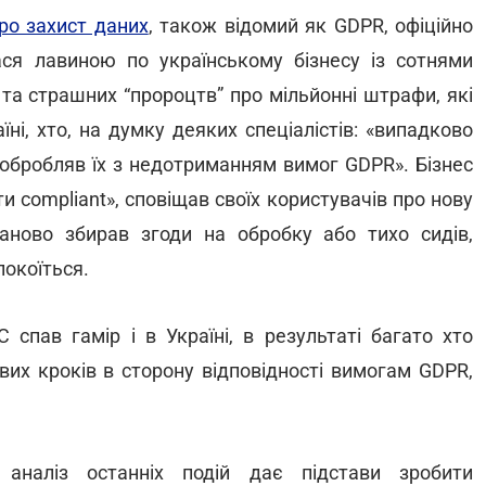
ро захист даних
, також відомий як GDPR, офіційно
ася лавиною по українському бізнесу із сотнями
в та страшних “пророцтв” про мільйонні штрафи, які
їні, хто, на думку деяких спеціалістів: «випадково
 обробляв їх з недотриманням вимог GDPR». Бізнес
 compliant», сповіщав своїх користувачів про нову
аново збирав згоди на обробку або тихо сидів,
покоїться.
спав гамір і в Україні, в результаті багато хто
вих кроків в сторону відповідності вимогам GDPR,
 аналіз останніх подій дає підстави зробити