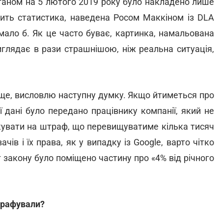
станом на 5 лютого 2019 року було накладено лише
чить статистика, наведена Росом Маккіном із DLA
мало б. Як це часто буває, картинка, намальована
глядає в рази страшнішою, ніж реальна ситуація,
ище, висловлю наступну думку. Якщо йтиметься про
ї дані було передано працівнику компанії, який не
ікувати на штраф, що перевищуватиме кілька тисяч
ів і їх права, як у випадку із Google, варто чітко
т закону було поміщено частину про «4% від річного
штрафували?