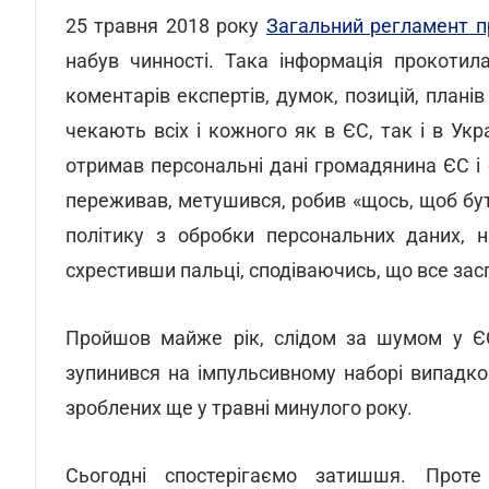
25 травня 2018 року
Загальний регламент п
набув чинності. Така інформація прокотил
коментарів експертів, думок, позицій, плані
чекають всіх і кожного як в ЄС, так і в Укра
отримав персональні дані громадянина ЄС і
переживав, метушився, робив «щось, щоб бути
політику з обробки персональних даних, н
схрестивши пальці, сподіваючись, що все зас
Пройшов майже рік, слідом за шумом у ЄС 
зупинився на імпульсивному наборі випадко
зроблених ще у травні минулого року.
Сьогодні спостерігаємо затишшя. Проте