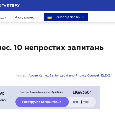
ХГАЛТЕРУ
одії
Актуально
Бізнес під час війни
ес. 10 непростих запитань
Автор:
Арсен Кулик, Senior Legal and Privacy Counsel "ELEKS"