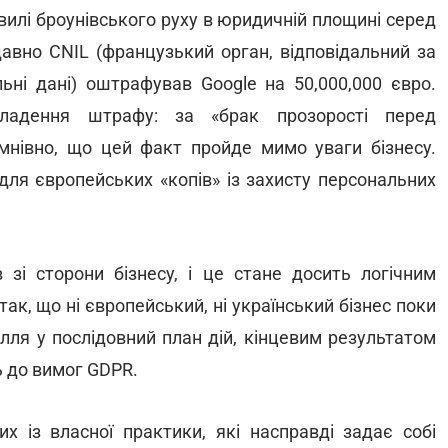
вилі броунівського руху в юридичній площині серед
одавно CNIL (французький орган, відповідальний за
ьні дані) оштрафував Google на 50,000,000 євро.
ладення штрафу: за «брак прозорості перед
мнівно, що цей факт пройде мимо уваги бізнесу.
 для європейських «копів» із захисту персональних
в зі сторони бізнесу, і це стане досить логічним
так, що ні європейський, ні український бізнес поки
илля у послідовний план дій, кінцевим результатом
ь до вимог GDPR.
х із власної практики, які насправді задає собі