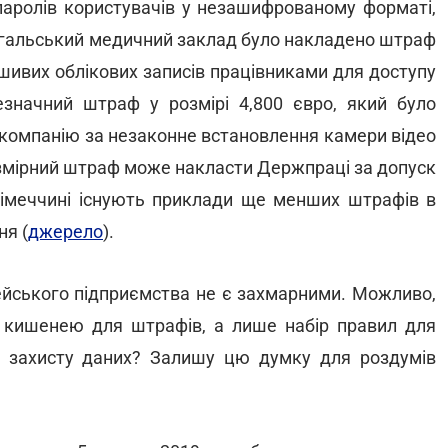
паролів користувачів у незашифрованому форматі,
ртугальський медичний заклад було накладено штраф
ьшивих облікових записів працівниками для доступу
езначний штраф у розмірі 4,800 євро, який було
у компанію за незаконне встановлення камери відео
озмірний штраф може накласти Держпраці за допуск
Німеччині існують приклади ще менших штрафів в
ня (
джерело
).
ейського підприємства не є захмарними. Можливо,
 кишенею для штрафів, а лише набір правил для
о захисту даних? Залишу цю думку для роздумів