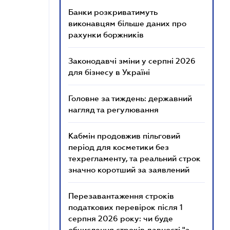
Банки розкриватимуть
виконавцям більше даних про
рахунки боржників
Законодавчі зміни у серпні 2026
для бізнесу в Україні
Головне за тиждень: державний
нагляд та регулювання
Кабмін продовжив пільговий
період для косметики без
техрегламенту, та реальний строк
значно коротший за заявлений
Перезавантаження строків
податкових перевірок після 1
серпня 2026 року: чи буде
обчислення строків давності "з