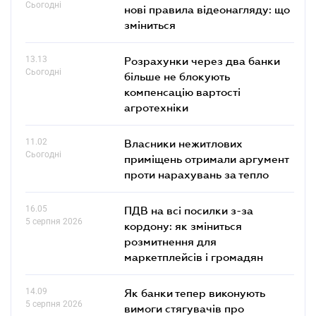
Сьогодні
нові правила відеонагляду: що
зміниться
13.13
Розрахунки через два банки
Сьогодні
більше не блокують
компенсацію вартості
агротехніки
11.02
Власники нежитлових
Сьогодні
приміщень отримали аргумент
проти нарахувань за тепло
16.05
ПДВ на всі посилки з-за
5 серпня 2026
кордону: як зміниться
розмитнення для
маркетплейсів і громадян
14.09
Як банки тепер виконують
5 серпня 2026
вимоги стягувачів про