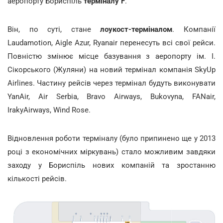
аеропорту Бориспіль
терміналу F
.
Він, по суті, стане
лоукост-терміналом
. Компанії
Laudamotion, Aigle Azur, Ryanair перенесуть всі свої рейси.
Повністю змінює місце базування з аеропорту ім. І.
Сікорського (Жуляни) на новий термінал компанія SkyUp
Airlines. Частину рейсів через термінал будуть виконувати
YanAir, Air Serbia, Bravo Airways, Bukovyna, FANair,
IrakyAirways, Wind Rose.
Відновлення роботи терміналу (було припинено ще у 2013
році з економічних міркувань) стало можливим завдяки
заходу у Бориспіль нових компаній та зростанню
кількості рейсів.