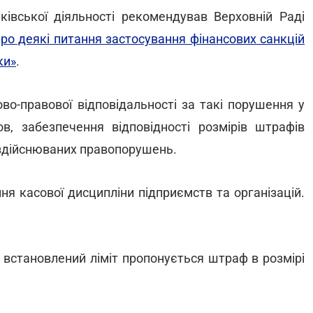
нківської діяльності рекомендував Верховній Раді
о деякі питання застосування фінансових санкцій
ки»
.
о-правової відповідальності за такі порушення у
ов, забезпечення відповідності розмірів штрафів
і здійснюваних правопорушень.
я касової дисципліни підприємств та організацій.
д встановлений ліміт пропонується штраф в розмірі