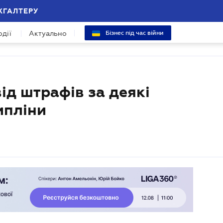
ХГАЛТЕРУ
одії
Актуально
Бізнес під час війни
від штрафів за деякі
ипліни