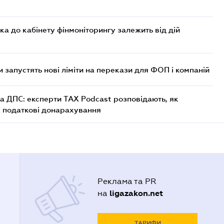
ка до кабінету фінмоніторингу залежить від дій
 запустять нові ліміти на перекази для ФОП і компаній
а ДПС: експерти TAX Podcast розповідають, як
і податкові донарахування
Реклама та PR
ligazakon.net
на
ТАРИФИ