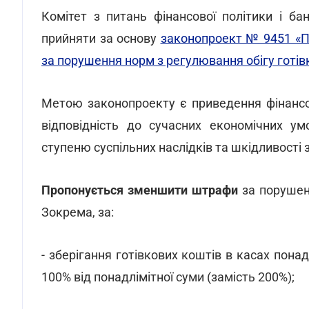
Комітет з питань фінансової політики і ба
прийняти за основу
законопроект № 9451 «Пр
за порушення норм з регулювання обігу готів
Метою законопроекту є приведення фінансов
відповідність до сучасних економічних ум
ступеню суспільних наслідків та шкідливост
Пропонується зменшити штрафи
за порушенн
Зокрема, за:
- зберігання готівкових коштів в касах пона
100% від понадлімітної суми (замість 200%);