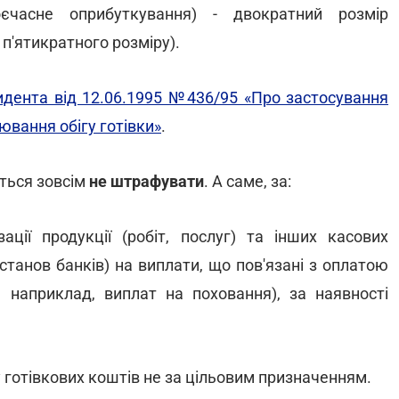
єчасне оприбуткування) - двократний розмір
п'ятикратного розміру).
идента від 12.06.1995 №436/95 «Про застосування
ювання обігу готівки»
.
ється зовсім
не штрафувати
. А саме, за:
ації продукції (робіт, послуг) та інших касових
станов банків) на виплати, що пов'язані з оплатою
, наприклад, виплат на поховання), за наявності
у готівкових коштів не за цільовим призначенням.