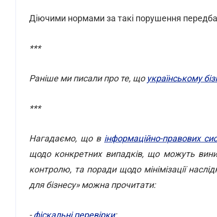
Діючими нормами за такі порушення передбач
***
Раніше ми писали про те, що
українському біз
***
Нагадаємо, що в
інформаційно-правових си
щодо конкретних випадків, що можуть вини
контролю, та поради щодо мінімізації наслідк
для бізнесу» можна прочитати:
-
фіскальні перевірки
;