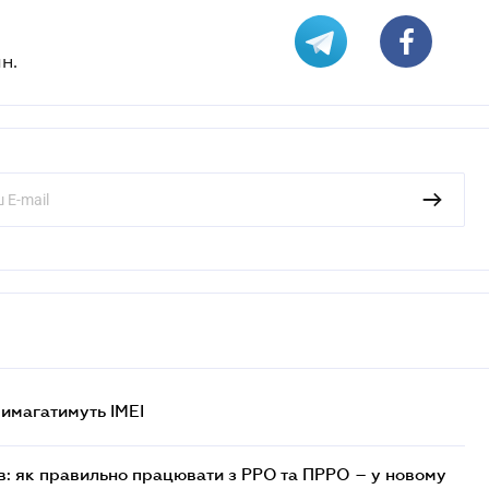
н.
 вимагатимуть IMEI
в: як правильно працювати з РРО та ПРРО – у новому