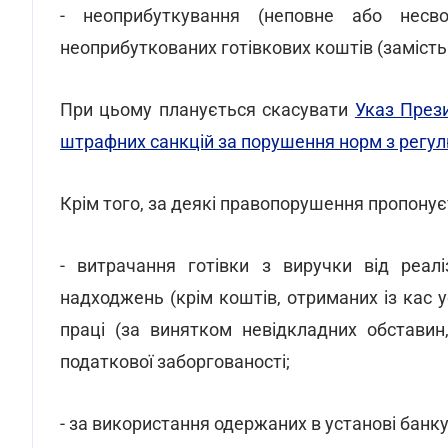
- неоприбуткування (неповне або несво
неоприбуткованих готівкових коштів (замість 
При цьому планується скасувати
Указ През
штрафних санкцій за порушення норм з регул
Крім того, за деякі правопорушення пропону
- витрачання готівки з виручки від реаліз
надходжень (крім коштів, отриманих із кас у
праці (за винятком невідкладних обставин
податкової заборгованості;
- за використання одержаних в установі банк