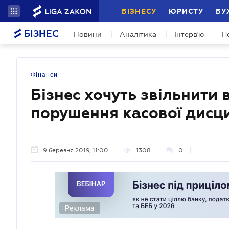
БІЗНЕСУ
ЮРИСТУ
БУ
БІЗНЕС
Новини
Аналітика
Інтерв'ю
П
Фінанси
Бізнес хочуть звільнити 
порушення касової дисц
9 березня 2019, 11:00
1308
0
Реклама