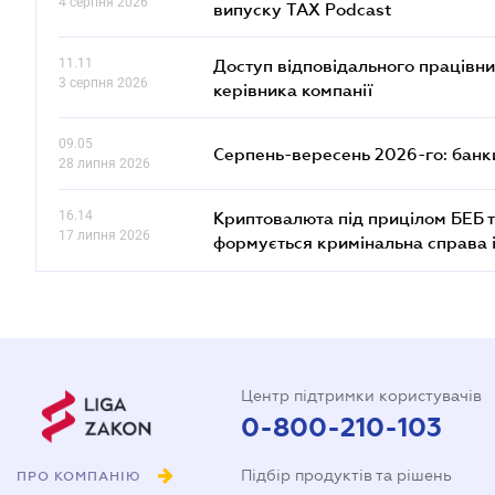
4 серпня 2026
випуску TAX Podcast
11.11
Доступ відповідального працівни
3 серпня 2026
керівника компанії
09.05
Серпень-вересень 2026-го: банки
28 липня 2026
16.14
Криптовалюта під прицілом БЕБ т
17 липня 2026
формується кримінальна справа 
Центр підтримки користувачів
0-800-210-103
Підбір продуктів та рішень
ПРО КОМПАНІЮ