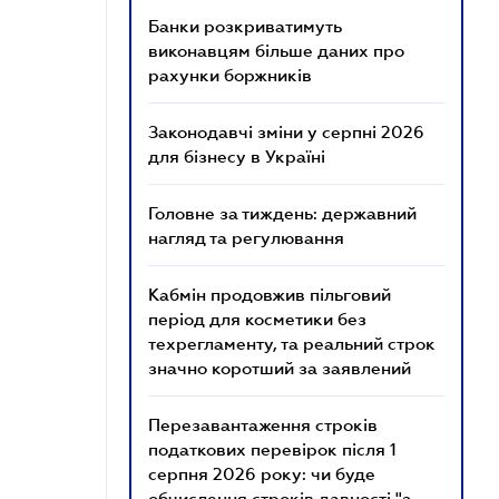
Банки розкриватимуть
виконавцям більше даних про
рахунки боржників
Законодавчі зміни у серпні 2026
для бізнесу в Україні
Головне за тиждень: державний
нагляд та регулювання
Кабмін продовжив пільговий
період для косметики без
техрегламенту, та реальний строк
значно коротший за заявлений
Перезавантаження строків
податкових перевірок після 1
серпня 2026 року: чи буде
обчислення строків давності "з