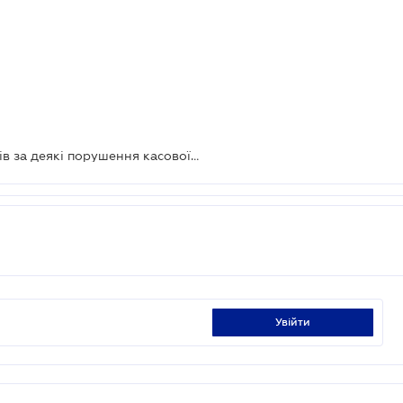
Бізнес хочуть звільнити від штрафів за деякі порушення касової дисципліни
увійти