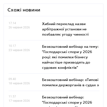
Схожі новини
17.14
Хибний переклад назви
26 червня 2026
арбітражної установи не
позбавляє угоду чинності
10.17
Безкоштовний вебінар на тему:
23 червня 2026
"Господарські спори у 2026
році: які помилки бізнесу
найчастіше призводять до
судових конфліктів"
09.40
Безкоштовний вебінар: «Типові
18 червня 2026
помилки держорганів в судах »
11.57
Безкоштовний вебінар:
17 червня 2026
"Господарські спори у 2026