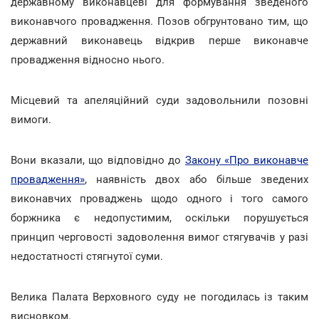
державному виконавцеві для формування зведеного
виконавчого провадження. Позов обгрунтовано тим, що
державний виконавець відкрив перше виконавче
провадження відносно нього.
Місцевий та апеляційний суди задовольнили позовні
вимоги.
Вони вказали, що відповідно до
Закону «Про виконавче
провадження»
, наявність двох або більше зведених
виконавчих проваджень щодо одного і того самого
боржника є недопустимим, оскільки порушується
принцип черговості задоволення вимог стягувачів у разі
недостатності стягнутої суми.
Велика Палата Верховного суду не погодилась із таким
висновком.