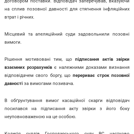
договором поставки. Відповідач заперечував, вказуючи
на сплив позовної давності для стягнення інфляційних
втрат і річних.
Місцевий та апеляційний суди задовольнили позовні
вимоги.
Рішення мотивовані тим, що
підписання актів звірки
взаємних розрахунків
є належними доказами визнання
відповідачем свого боргу, що
перериває строк позовної
давності
за вимогами позивача.
В обґрунтування вимог касаційної скарги відповідач
посилався на підписання акту звірки з його боку
неуповноваженою на це особою.
Колегія суддів Господарського суду ВС частково