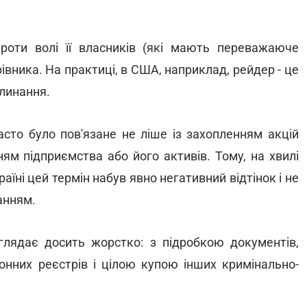
роти волі її власників (які мають переважаюче
івника. На практиці, в США, наприклад, рейдер - це
глинання.
сто було пов'язане не ліше із захопленням акцій
ням підприємства або його активів. Тому, на хвилі
країні цей термін набув явно негативний відтінок і не
анням.
иглядає досить жорстко: з підробкою документів,
онних реєстрів і цілою купою інших кримінально-