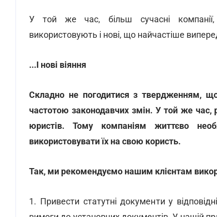
У той же час, більш сучасні компанії,
використовують і нові, що найчастіше випер
...І нові віяння
Складно не погодитися з твердженням, що 
частотою законодавчих змін. У той же час, 
юристів. Тому компаніям життєво необ
використовувати їх на свою користь.
Так, ми рекомендуємо нашим клієнтам викори
1. Привести статутні документи у відповідн
вимоги до установчих документів. У нашій пра