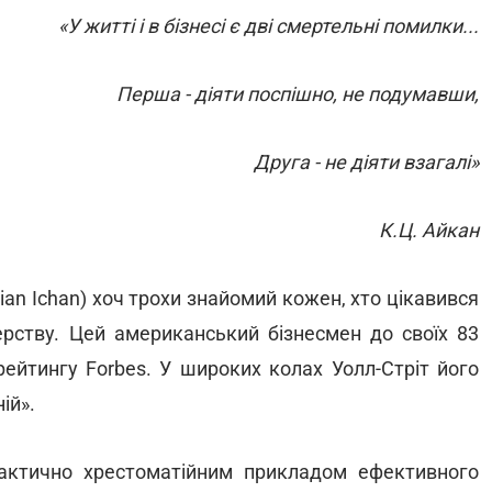
«У житті і в бізнесі є дві смертельні помилки...
Перша - діяти поспішно, не подумавши,
Друга - не діяти взагалі»
К.Ц. Айкан
ian Ichan) хоч трохи знайомий кожен, хто цікавився
ерству. Цей американський бізнесмен до своїх 83
рейтингу Forbes. У широких колах Уолл-Стріт його
ій».
рактично хрестоматійним прикладом ефективного