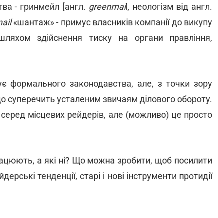
тва - гринмейл [англ.
greenmai
l, неологізм від англ.
ail
«шантаж» - примус власників компанії до викупу
шляхом здійснення тиску на органи правління,
є формального законодавства, але, з точки зору
, що суперечить усталеним звичаям ділового обороту.
серед місцевих рейдерів, але (можливо) це просто
рацюють, а які ні? Що можна зробити, щоб посилити
ерські тенденції, старі і нові інструменти протидії