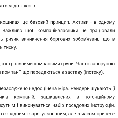
яться до такого:
 кошиках, це базовий принцип. Активи - в одному
у. Важливо щоб компанії-власники не працювали
ь ризик виникнення боргових зобов'язань, що в
ь тиску.
ідконтрольними компаніями групи. Часто запорукою
компанії, що передаються в заставу (іпотеку).
 незаслужено недооцінена міра. Рейдери шукають [і
ників компаній, зацікавлених в потенційному
исутнім і виконуватися набір посадових інструкцій,
то складним і зарегульованим, але з часом принесе