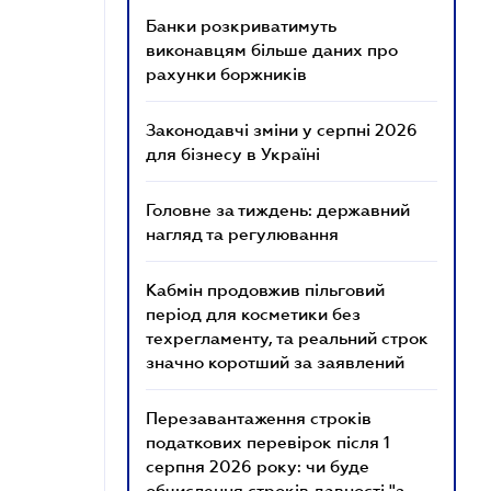
Банки розкриватимуть
виконавцям більше даних про
рахунки боржників
Законодавчі зміни у серпні 2026
для бізнесу в Україні
Головне за тиждень: державний
нагляд та регулювання
Кабмін продовжив пільговий
період для косметики без
техрегламенту, та реальний строк
значно коротший за заявлений
Перезавантаження строків
податкових перевірок після 1
серпня 2026 року: чи буде
обчислення строків давності "з