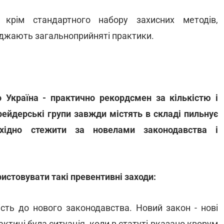
 крім стандартного набору захисних методів,
еджають загальноприйняті практики.
Україна - практично рекордсмен за кількістю і
рейдерські групи завжди містять в складі пильнує
хідно стежити за новелами законодавства і
стовувати такі превентивні заходи:
ість до нового законодавства. Новий закон - нові
ктиці була ситуація, коли в статуті вказано кворум