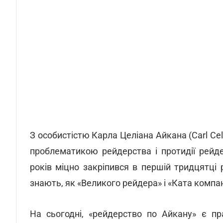
З особистістю Карла Целіана Айкана (Carl Cel
проблематикою рейдерства і протидії рейд
років міцно закріпився в першій тридцятці 
знають, як «Великого рейдера» і «Ката компан
На сьогодні, «рейдерство по Айкану» є п