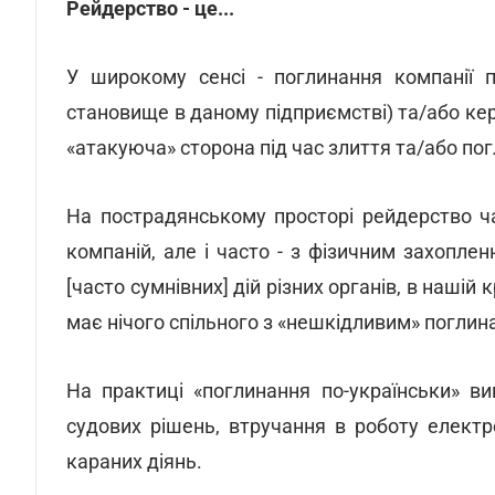
Рейдерство - це...
У широкому сенсі - поглинання компанії п
становище в даному підприємстві) та/або кер
«атакуюча» сторона під час злиття та/або по
На пострадянському просторі рейдерство ча
компаній, але і часто - з фізичним захоплен
[часто сумнівних] дій різних органів, в нашій 
має нічого спільного з «нешкідливим» поглин
На практиці «поглинання по-українськи» в
судових рішень, втручання в роботу електр
караних діянь.