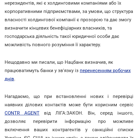
нерезидентів, які є холдинговими компаніями або їх
корпоративними підприємствами, за умови, що структура
власності холдингової компанії є прозорою та дає змогу
визначити кінцевих бенефіціарних власників, та
господарська діяльність такої юридичної особи дає
можливість повного розуміння її характеру.
Нещодавно ми писали, що Нацбанк визначив, як
працюватимуть банки у зв'язку із
перенесенням робочих
днів
.
Нагадаємо, що при встановленні нових і перевірці
наявних ділових контактів може бути корисним сервіс
CONTR AGENT
від ЛІГА:ЗАКОН. Він, серед іншого,
дозволяє перевірити інформацію про можливе
включення ваших контрагентів у санкційні списки
України, ЄС, США та інших країн, а також здійснювати їх