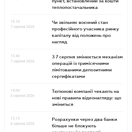
пункт, встановлений за кошти
теплопостачальника
15.10
Чи звільняє воєнний стан
7 серпня 2026
професійного учасника ринку
капіталу від положень про
нагляд
13.40
З 7 серпня змінюється механізм
7 серпня 2026
операцій із тримісячними
лімітованими депозитними
сертифікатами
14.04
Тютюнові компанії чекають на
6 серпня 2026
нові правила відеонагляду: що
зміниться
13.13
Розрахунки через два банки
6 серпня 2026
більше не блокують
компенсацію вартості