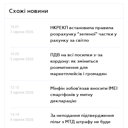
Схожі новини
16.01
НКРЕКП встановила правила
7 серпня 2026
розрахунку "зеленої" частки у
рахунку за світло
16.05
ПДВ на всі посилки з-за
5 серпня 2026
кордону: як зміниться
розмитнення для
маркетплейсів і громадян
12.12
Мінфін зобов'язав вносити IMEI
5 серпня 2026
смартфонів у митну
декларацію
14.14
За неподання підтвердження
4 серпня 2026
пільг з МТД штрафу не буде