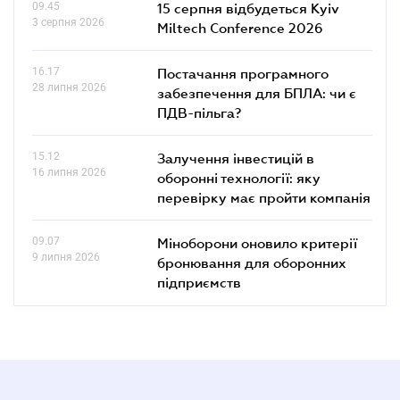
09.45
15 серпня відбудеться Kyiv
3 серпня 2026
Miltech Conference 2026
16.17
Постачання програмного
28 липня 2026
забезпечення для БПЛА: чи є
ПДВ-пільга?
15.12
Залучення інвестицій в
16 липня 2026
оборонні технології: яку
перевірку має пройти компанія
09.07
Міноборони оновило критерії
9 липня 2026
бронювання для оборонних
підприємств