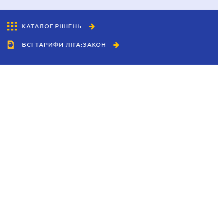
КАТАЛОГ РІШЕНЬ
ВСІ ТАРИФИ ЛІГА:ЗАКОН
Співробітництво
Агенти
Дилери
Політика конфіденційності
Умови використання сайту
Реклама
Блог
Новини компанії
Керівництва
Каталоги компаній