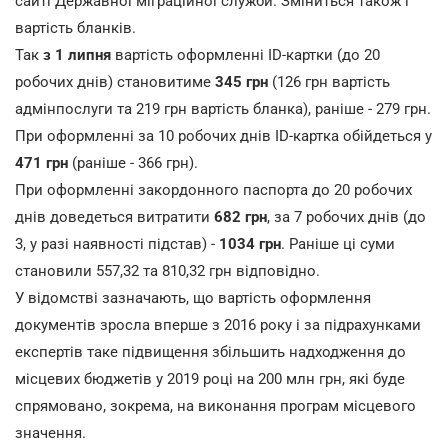
сайті Державної міграційної служби. Зміниться також і
вартість бланків.
Так
з 1 липня
вартість оформленні ID-картки (до 20
робочих днів) становитиме
345 грн
(126 грн вартість
адмінпослуги та 219 грн вартість бланка), раніше - 279 грн.
При оформленні за 10 робочих днів ID-картка обійдеться у
471 грн
(раніше - 366 грн).
При оформленні закордонного паспорта до 20 робочих
днів доведеться витратити
682 грн
, за 7 робочих днів (до
3, у разі наявності підстав) -
1034 грн
. Раніше ці суми
становили 557,32 та 810,32 грн відповідно.
У відомстві зазначають, що вартість оформлення
документів зросла вперше з 2016 року і за підрахунками
експертів таке підвищення збільшить надходження до
місцевих бюджетів у 2019 році на 200 млн грн, які буде
спрямовано, зокрема, на виконання програм місцевого
значення.