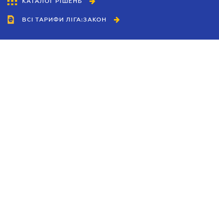
КАТАЛОГ РІШЕНЬ
ВСІ ТАРИФИ ЛІГА:ЗАКОН
Співробітництво
Агенти
Дилери
Політика конфіденційності
Умови використання сайту
Реклама
Блог
Новини компанії
Керівництва
Каталоги компаній
Теми в центрі уваги