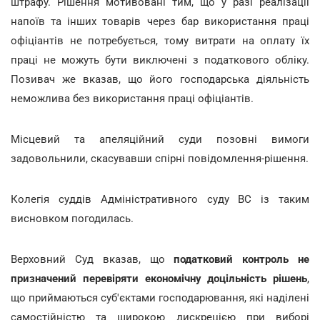
штрафу. Рішення мотивовані тим, що у разі реалізації
напоїв та інших товарів через бар використання праці
офіціантів не потребується, тому витрати на оплату їх
праці не можуть бути виключені з податкового обліку.
Позивач же вказав, що його господарська діяльність
неможлива без використання праці офіціантів.
Місцевий та апеляційний суди позовні вимоги
задовольнили, скасувавши спірні повідомлення-рішення.
Колегія суддів Адміністративного суду ВС із таким
висновком погодилась.
Верховний Суд вказав, що
податковий контроль не
призначений перевіряти економічну доцільність рішень
,
що приймаються суб'єктами господарювання, які наділені
самостійністю та широкою дискрецією при виборі