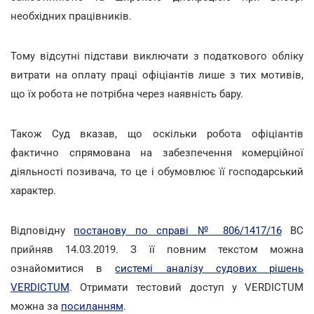
необхідних працівників.
Тому відсутні підстави виключати з податкового обліку
витрати на оплату праці офіціантів лише з тих мотивів,
що їх робота не потрібна через наявність бару.
Також Суд вказав, що оскільки робота офіціантів
фактично спрямована на забезпечення комерційної
діяльності позивача, то це і обумовлює її господарський
характер.
Відповідну
постанову по справі № 806/1417/16
ВС
прийняв 14.03.2019. З її повним текстом можна
ознайомитися в
системі аналізу судових рішень
VERDICTUM
. Отримати тестовий доступ у VERDICTUM
можна за
посиланням
.