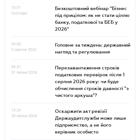
10.01
Безкоштовний вебінар "Бізнес
Сьогодні
під прицілом: як не стати ціллю
банку, податкової та БЕБ у
2026"
09.00
Головне за тиждень: державний
3 серпня 2026
нагляд та регулювання
09.47
Перезавантаження строків
31 липня 2026
податкових перевірок після 1
серпня 2026 року: чи буде
обчислення строків давності "з
чистого аркуша"?
15.29
Оскаржити акт ревізії
30 липня 2026
Держаудитслужби може лише
підприємство, а не його
керівник особисто