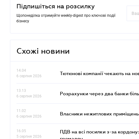
Підпишіться на розсилку
Щопонеділка отримуйте weekly-digest про ключові події
бізнесу
Схожі новини
14.04
Тютюнові компанії чекають на но
6 серпня 2026
13.13
Розрахунки через два банки біль
6 серпня 2026
11.02
Власники нежитлових приміщень 
6 серпня 2026
16.05
ПДВ на всі посилки з-за кордону:
5 серпня 2026
громадян