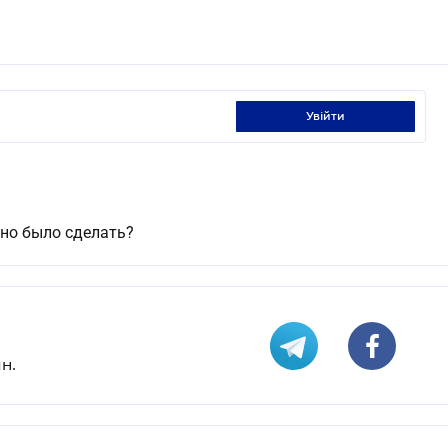
увійти
но было сделать?
н.