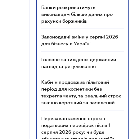
Банки розкриватимуть
виконавцям більше даних про
рахунки боржників
Законодавчі зміни у серпні 2026
для бізнесу в Україні
Головне за тиждень: державний
нагляд та регулювання
Кабмін продовжив пільговий
період для косметики без
техрегламенту, та реальний строк
значно коротший за заявлений
Перезавантаження строків
податкових перевірок після 1
серпня 2026 року: чи буде
обчислення строків давності "з