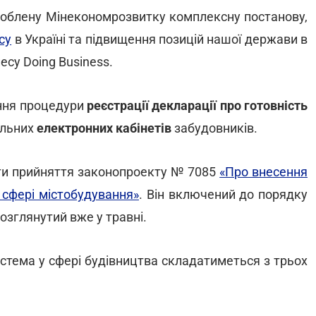
зроблену Мінекономрозвитку комплексну постанову,
су
в Україні та підвищення позицій нашої держави в
есу Doing Business.
ння процедури
реєстрації декларації про готовність
альних
електронних кабінетів
забудовників.
ти прийняття законопроекту № 7085
«Про внесення
 сфері містобудування»
. Він включений до порядку
розглянутий вже у травні.
стема у сфері будівництва складатиметься з трьох