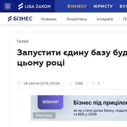
БІЗНЕСУ
ЮРИСТУ
БУ
БІЗНЕС
Новини
Аналітика
Інтерв'ю
П
Галузі
Запустити єдину базу бу
цьому році
26 квітня 2019, 09:29
1258
1
Реклама