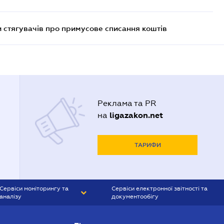
 стягувачів про примусове списання коштів
Реклама та PR
ligazakon.net
на
ТАРИФИ
Сервіси моніторингу та
Сервіси електронної звітності та
аналізу
документообігу
CONTR AGENT
Liga:REPORT