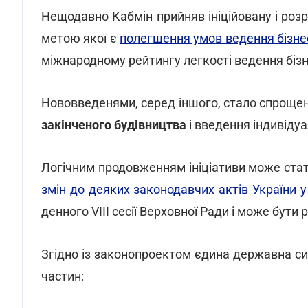
Нещодавно Кабмін прийняв ініційовану і ро
метою якої є
полегшення умов ведення бізне
міжнародному рейтингу легкості ведення бізн
Нововведенями, серед іншого, стало спроще
закінченого будівництва
і введення індивіду
Логічним продовженням ініціативи може ста
змін до деяких законодавчих актів України у
денного VIII сесії Верховної Ради і може бути 
Згідно із законопроектом єдина державна си
частин: