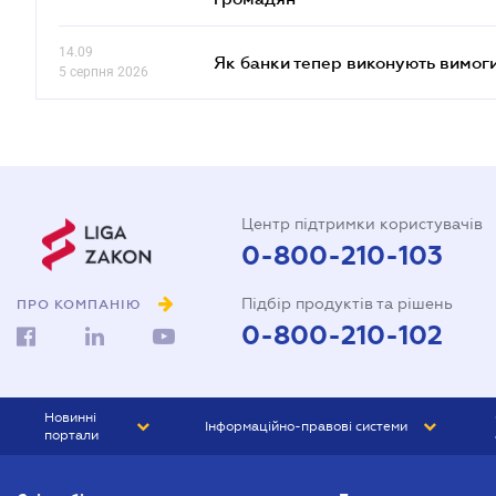
14.09
Як банки тепер виконують вимоги
5 серпня 2026
Центр підтримки користувачів
0-800-210-103
Підбір продуктів та рішень
ПРО КОМПАНІЮ
0-800-210-102
Новинні
Інформаційно-правові системи
портали
ЮРЛІГА
Право України