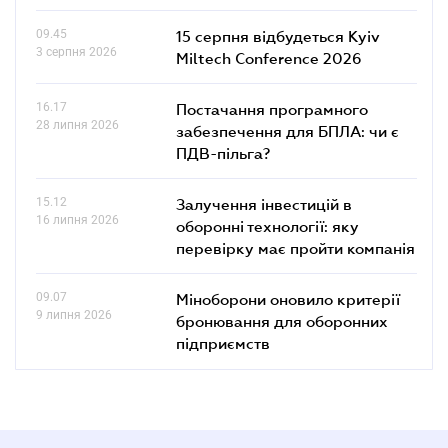
09.45
15 серпня відбудеться Kyiv
3 серпня 2026
Miltech Conference 2026
16.17
Постачання програмного
28 липня 2026
забезпечення для БПЛА: чи є
ПДВ-пільга?
15.12
Залучення інвестицій в
16 липня 2026
оборонні технології: яку
перевірку має пройти компанія
09.07
Міноборони оновило критерії
9 липня 2026
бронювання для оборонних
підприємств