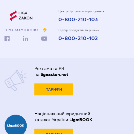
Центр підтримки користувачів
0-800-210-103
ПРО КОМПАНІЮ
Підбір продуктів та рішень
0-800-210-102
Реклама та PR
на
ligazakon.net
ТАРИФИ
Національний юридичний
каталог України
Liga:BOOK