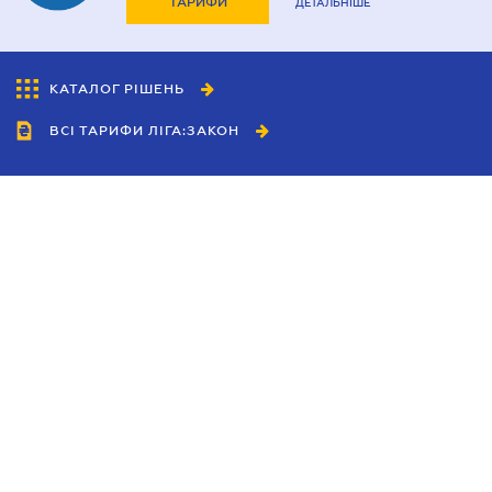
ТАРИФИ
ДЕТАЛЬНІШЕ
КАТАЛОГ РІШЕНЬ
ВСІ ТАРИФИ ЛІГА:ЗАКОН
Співробітництво
Агенти
Дилери
Політика конфіденційності
Умови використання сайту
Реклама
Блог
Новини компанії
Керівництва