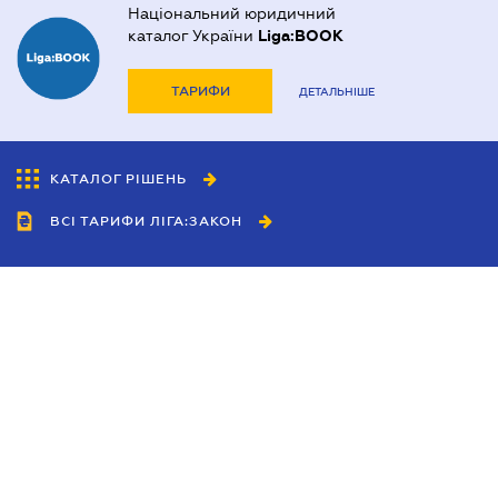
Національний юридичний
каталог України
Liga:BOOK
ТАРИФИ
ДЕТАЛЬНІШЕ
КАТАЛОГ РІШЕНЬ
ВСІ ТАРИФИ ЛІГА:ЗАКОН
Співробітництво
Агенти
Дилери
Політика конфіденційності
Умови використання сайту
Реклама
Блог