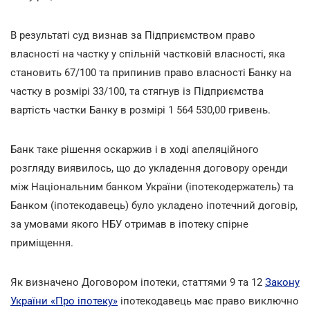
В результаті суд визнав за Підприємством право
власності на частку у спільній частковій власності, яка
становить 67/100 та припинив право власності Банку на
частку в розмірі 33/100, та стягнув із Підприємства
вартість частки Банку в розмірі 1 564 530,00 гривень.
Банк таке рішення оскаржив і в ході апеляційного
розгляду виявилось, що до укладення договору оренди
між Національним банком України (іпотекодержатель) та
Банком (іпотекодавець) було укладено іпотечний договір,
за умовами якого НБУ отримав в іпотеку спірне
приміщення.
Як визначено Договором іпотеки, статтями 9 та 12
Закону
України «Про іпотеку»
іпотекодавець має право виключно