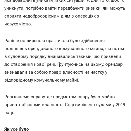
яка дозволить уникати таких ситуацій. А для того, щоб їх
уникнути, потрібно вміти передбачити ризики, які можуть
сприяти недобросовісним діям в операціях з
нерухомістю.
Раніше поширеною практикою було здійснення
поліпшень орендованого комунального майна, які потім
в судовому порядку визнавались такими, що призвели
до створення нової речі. Ґрунтуючись на цьому, орендарі
визнавали за собою право власності на частку у
відповідному комунальному майні.
Розглянемо справу, де предметом спору було майно
приватної форми власності. Спір вирішено судами у 2019
році.
Як усе було