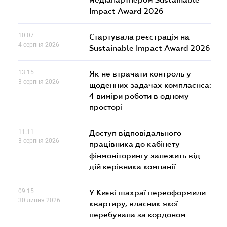
Impact Award 2026
10.07
Стартувала реєстрація на
4 серпня 2026
Sustainable Impact Award 2026
13.15
Як не втрачати контроль у
3 серпня 2026
щоденних задачах комплаєнса:
4 виміри роботи в одному
просторі
11.11
Доступ відповідального
3 серпня 2026
працівника до кабінету
фінмоніторингу залежить від
дій керівника компанії
09.15
У Києві шахраї переоформили
30 липня 2026
квартиру, власник якої
перебувала за кордоном