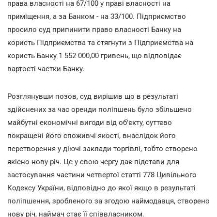
права власності на 67/100 у праві власності на
приміщення, а за Банком - на 33/100. Підприємство
просило суд припинити право власності Банку на
користь Підприємства та стягнути з Підприємства на
користь Банку 1 552 000,00 гривень, що відповідає
вартості частки Банку.
Розглянувши позов, суд вирішив що в результаті
здійснених за час оренди поліпшень було збільшено
майбутні економічні вигоди від об'єкту, суттєво
покращені його споживчі якості, внаслідок його
перетворення у діючі заклади торгівлі, тобто створено
якісно нову річ. Це у свою чергу дає підстави для
застосування частини четвертої статті 778 Цивільного
Кодексу України, відповідно до якої якщо в результаті
поліпшення, зробленого за згодою наймодавця, створено
нову річ, наймач стає її співвласником.