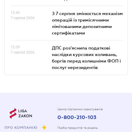
13.40
З 7 серпня змінюється механізм
7 серпня 2026
операцій із тримісячними
лімітованими депозитними
сертифікатами
12.09
ДПС роз'яснила податкові
7 серпня 2026
наслідки курсових коливань,
боргів перед колишніми ФОП і
послуг нерезидентів
Центр підтримки користувачів
0-800-210-103
ПРО КОМПАНІЮ
Підбір продуктів та рішень