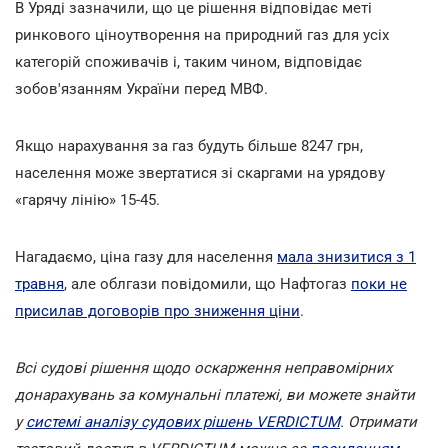
В Уряді зазначили, що це рішення відповідає меті
ринкового ціноутворення на природний газ для усіх
категорій споживачів і, таким чином, відповідає
зобов'язанням України перед МВФ.
Якщо нарахування за газ будуть більше 8247 грн,
населення може звертатися зі скаргами на урядову
«гарячу лінію» 15-45.
Нагадаємо, ціна газу для населення
мала знизитися з 1
травня
, але облгази повідомили, що Нафтогаз
поки не
присилав договорів про зниження ціни
.
Всі судові рішення щодо оскарження неправомірних
донарахувань за комунальні платежі, ви можете знайти
у
системі аналізу судових рішень VERDICTUM
. Отримати