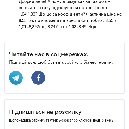
Добрий день! А чому в рахунках за газ об"єм
спожитого газу індексується на коеіфцієнт
1,04;1,03? Що це за коефіцієнти? Фактична ціна не
8,55грн, помножена на коефіцієнт, тобто : 8,55 х
1,01=8,892грн; 8,247грн х 1,03=8,4944грн.
Читайте нас в соцмережах.
Підпишіться, щоб бути в курсі усіх бізнес-новин.
Підпишіться на розсилку
Щопонеділка отримуйте weekly-digest про ключові події бізнесу