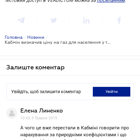
тестовий доступ в VERDICTUM можна за
посиланням
.
Головна
/
Новини
/
Кабмін визначив ціну на газ для населення у травні
Залиште коментар
Увійдіть, щоб залишити коментар
увійти
Елена Линенко
10.43, 9 Травня 2019
А чого це вже перестали в Кабміні говорити про
нарахування за природніми коефіцієнтами і що