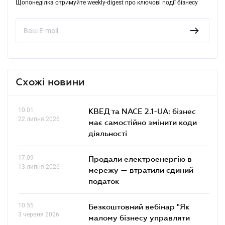
Щопонеділка отримуйте weekly-digest про ключові події бізнесу
Схожі новини
10.01
КВЕД та NACE 2.1-UA: бізнес
22 липня 2026
має самостійно змінити коди
діяльності
17.09
Продали електроенергію в
13 липня 2026
мережу — втратили єдиний
податок
10.55
Безкоштовний вебінар "Як
3 червня 2026
малому бізнесу управляти