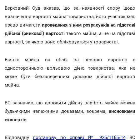
Верховний Суд вказав, що за наявності спору щодо
визначення вартості майна товариства, його учасник має
право вимагати
проведення з ним розрахунків на підставі
дійсної (ринкової) вартості
такого майна, а не на підставі
вартості, за якою воно обліковується у товаристві.
Взяття майна на облік за певною вартістю є
односторонньою вольовою дією товариства, яка не
може бути беззаперечним доказом дійсної вартості
майна.
ВС зазначив, що доводити дійсну вартість майна можна
будь-якими належними доказами, зокрема,
висновками
експертів
.
Відповідну
постанову по справі № 925/1165/14
ВС