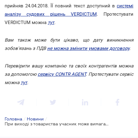
прийняв 24.04.2018. ЇЇ повний текст доступний в
системі
аналізу судових рішень VERDICTUM
. Протестувати
VERDICTUM можна
тут
.
Вам також може бути цікаво, що дату виникнення
зобов'язань з ПДВ
не можна змінити умовами договору
.
Перевірити вашу компанію та своїх контрагентів можна
за допомогою
сервісу CONTR AGENT
. Протестувати сервіс
можна
тут
.
Головна
/
Новини
/
При виході з товариства учасник може вимагати виділення майна за ринковою вартістю