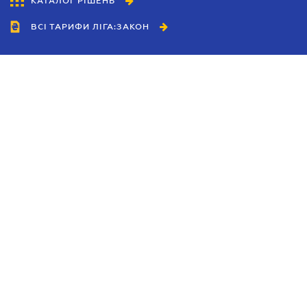
КАТАЛОГ РІШЕНЬ
ВСІ ТАРИФИ ЛІГА:ЗАКОН
Співробітництво
Агенти
Дилери
Політика конфіденційності
Умови використання сайту
Реклама
Блог
Новини компанії
Керівництва
Каталоги компаній
Теми в центрі уваги