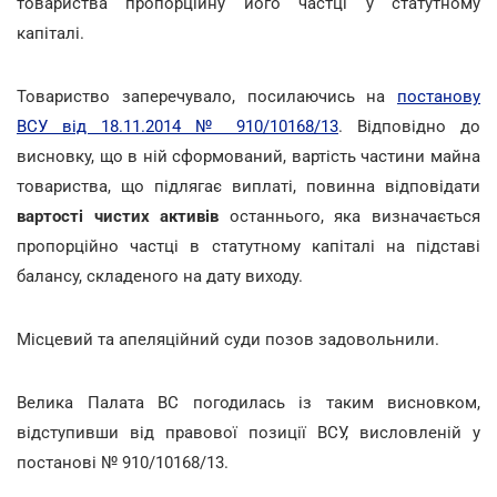
товариства пропорційну його частці у статутному
капіталі.
Товариство заперечувало, посилаючись на
постанову
ВСУ від 18.11.2014 № 910/10168/13
. Відповідно до
висновку, що в ній сформований, вартість частини майна
товариства, що підлягає виплаті, повинна відповідати
вартості чистих активів
останнього, яка визначається
пропорційно частці в статутному капіталі на підставі
балансу, складеного на дату виходу.
Місцевий та апеляційний суди позов задовольнили.
Велика Палата ВС погодилась із таким висновком,
відступивши від правової позиції ВСУ, висловленій у
постанові № 910/10168/13.