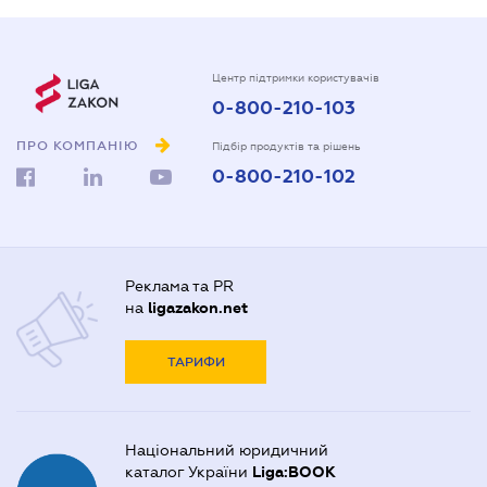
Центр підтримки користувачів
0-800-210-103
ПРО КОМПАНІЮ
Підбір продуктів та рішень
0-800-210-102
Реклама та PR
на
ligazakon.net
ТАРИФИ
Національний юридичний
каталог України
Liga:BOOK