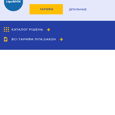
ТАРИФИ
ДЕТАЛЬНІШЕ
КАТАЛОГ РІШЕНЬ
ВСІ ТАРИФИ ЛІГА:ЗАКОН
Співробітництво
Агенти
Дилери
Політика конфіденційності
Умови використання сайту
Реклама
Блог
Новини компанії