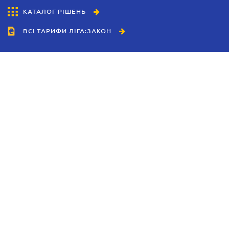
КАТАЛОГ РІШЕНЬ
ВСІ ТАРИФИ ЛІГА:ЗАКОН
Співробітництво
Агенти
Дилери
Політика конфіденційності
Умови використання сайту
Реклама
Блог
Новини компанії
Керівництва
Каталоги компаній
Теми в центрі уваги