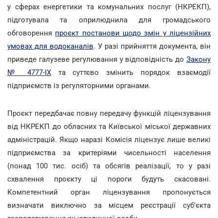
у сферах енергетики та комунальних послуг (НКРЕКП),
підготувала та оприлюднила для громадського
обговорення
проєкт постанови щодо змін у ліцензійних
умовах для водоканалів
. У разі прийняття документа, він
приведе галузеве регулювання у відповідність до
Закону
№ 4777-IX
та суттєво змінить порядок взаємодії
підприємств із регуляторними органами.
Проєкт передбачає повну передачу функцій ліцензування
від НКРЕКП до обласних та Київської міської державних
адміністрацій. Якщо наразі Комісія ліцензує лише великі
підприємства за критеріями чисельності населення
(понад 100 тис. осіб) та обсягів реалізації, то у разі
схвалення проєкту ці пороги будуть скасовані.
Компетентний орган ліцензування пропонується
визначати виключно за місцем реєстрації суб'єкта