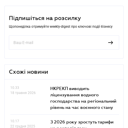
Підпишіться на розсилку
Щопонеділка отримуйте weekly-digest про ключові події бізнесу
Схожі новини
10.33
НКРЕКП виводить
18 травня 2026
ліцензування водного
господарства на регіональний
рівень на час воєнного стану
10.17
З 2026 року зростуть тарифи
22 грудня 2025
на розподіл газу