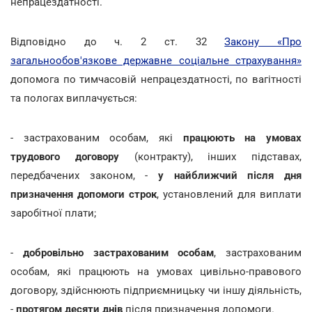
непрацездатності.
Відповідно до ч. 2 ст. 32
Закону «Про
загальнообов'язкове державне соціальне страхування»
допомога по тимчасовій непрацездатності, по вагітності
та пологах виплачується:
- застрахованим особам, які
працюють на умовах
трудового договору
(контракту), інших підставах,
передбачених законом, -
у найближчий після дня
призначення допомоги строк
, установлений для виплати
заробітної плати;
-
добровільно застрахованим особам
, застрахованим
особам, які працюють на умовах цивільно-правового
договору, здійснюють підприємницьку чи іншу діяльність,
-
протягом десяти днів
після призначення допомоги.