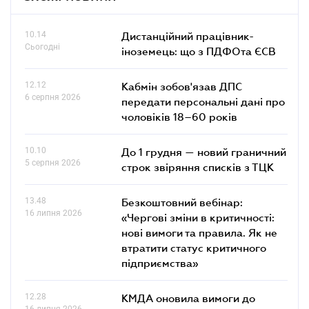
10.14
Дистанційний працівник-
Сьогодні
іноземець: що з ПДФОта ЄСВ
12.12
Кабмін зобов'язав ДПС
6 серпня 2026
передати персональні дані про
чоловіків 18–60 років
10.10
До 1 грудня — новий граничний
5 серпня 2026
строк звіряння списків з ТЦК
13.48
Безкоштовний вебінар:
16 липня 2026
«Чергові зміни в критичності:
нові вимоги та правила. Як не
втратити статус критичного
підприємства»
12.28
КМДА оновила вимоги до
16 липня 2026