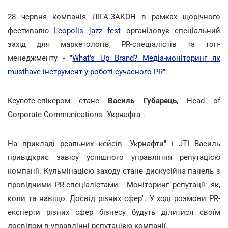
28 червня компанія ЛІГА:ЗАКОН в рамках щорічного
фестивалю
Leopolis jazz fest
організовує спеціальний
захід для маркетологів, PR-спеціалістів та топ-
менеджменту - "
What's Up Brand? Медіа-моніторинг як
musthave інструмент у роботі сучасного PR
".
Keynote-спікером стане
Василь Губарець
, Head of
Corporate Communications "Укрнафта".
На прикладі реальних кейсів "Укрнафти" і JTI Василь
привідкриє завісу успішного управління репутацією
компанії. Кульмінацією заходу стане дискусійна панель з
провідними PR-спеціалістами: "Моніторинг репутації: як,
коли та навіщо. Досвід різних сфер". У ході розмови PR-
експерти різних сфер бізнесу будуть ділитися своїм
досвідом в управлінні репутацією компанії.