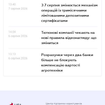
13.40
З 7 серпня змінюється механізм
7 серпня 2026
операцій із тримісячними
лімітованими депозитними
сертифікатами
14.04
Тютюнові компанії чекають на
6 серпня 2026
нові правила відеонагляду: що
зміниться
13.13
Розрахунки через два банки
6 серпня 2026
більше не блокують
компенсацію вартості
агротехніки
Центр підтримки користувачів