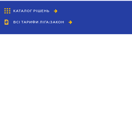
КАТАЛОГ РІШЕНЬ
ВСІ ТАРИФИ ЛІГА:ЗАКОН
Співробітництво
Агенти
Дилери
Політика конфіденційності
Умови використання сайту
Реклама
Блог
Новини компанії
Керівництва
Каталоги компаній
Теми в центрі уваги