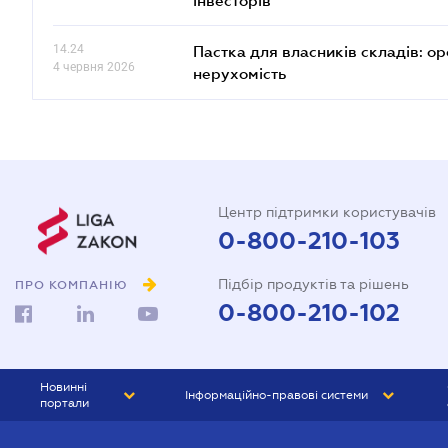
інвесторів
14.24
Пастка для власників складів: ор
4 червня 2026
нерухомість
Центр підтримки користувачів
0-800-210-103
Підбір продуктів та рішень
ПРО КОМПАНІЮ
0-800-210-102
Новинні
Інформаційно-правові системи
портали
ЮРЛІГА
Право України