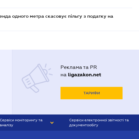
енда одного метра скасовує пільгу з податку на
Реклама та PR
ligazakon.net
на
ТАРИФИ
Сервіси моніторингу та
Сервіси електронної звітності та
аналізу
документообігу
CONTR AGENT
Liga:REPORT