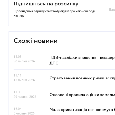
Підпишіться на розсилку
Щопонеділка отримуйте weekly-digest про ключові події
бізнесу
Схожі новини
14.08
ПДВ-наслідки знищення незаверше
30 липня 2026
ДПС
11.11
Страхування воєнних ризиків: с
13 липня 2026
11.33
Оновлені правила оцінки земель:
29 червня 2026
16.04
Мала приватизація по-новому: з 
5 червня 2026