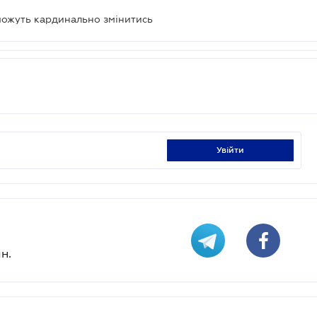
можуть кардинально змінитись
увійти
н.