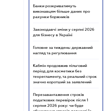
Банки розкриватимуть
виконавцям більше даних про
рахунки боржників
Законодавчі зміни у серпні 2026
для бізнесу в Україні
Головне за тиждень: державний
нагляд та регулювання
Кабмін продовжив пільговий
період для косметики без
техрегламенту, та реальний строк
значно коротший за заявлений
Перезавантаження строків
податкових перевірок після 1
серпня 2026 року: чи буде
обчислення строків давності "з