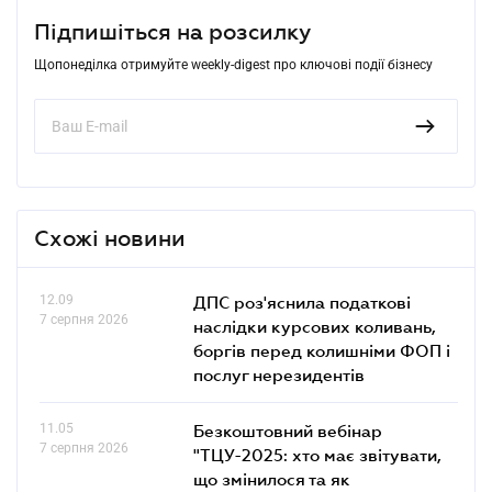
Підпишіться на розсилку
Щопонеділка отримуйте weekly-digest про ключові події бізнесу
Схожі новини
12.09
ДПС роз'яснила податкові
7 серпня 2026
наслідки курсових коливань,
боргів перед колишніми ФОП і
послуг нерезидентів
11.05
Безкоштовний вебінар
7 серпня 2026
"ТЦУ-2025: хто має звітувати,
що змінилося та як