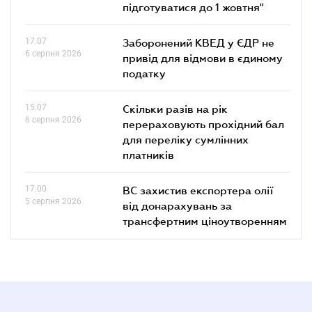
підготуватися до 1 жовтня"
17.07
Заборонений КВЕД у ЄДР не
6 серпня 2026
привід для відмови в єдиному
податку
15.07
Скільки разів на рік
6 серпня 2026
перераховують прохідний бал
для переліку сумлінних
платників
17.00
ВС захистив експортера олії
5 серпня 2026
від донарахувань за
трансфертним ціноутворенням