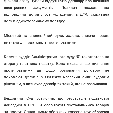
фіскали обґрунтували
відсутністю договору про визнання
електронних документів
. Позивач вказав, що
відповідний договір був укладений, а ДФС скасувала
його в односторонньому порядку.
Місцевий та апеляційний суди, задовольняючи позов,
визнали дії податківців протиправними.
Колегія суддів Адміністративного суду ВС також стала на
сторону платника податку. Вона вказала, що визнання
протиправними дії щодо розірвання договору не
поновлює договір з моменту набрання сили судовим
рішенням, а
визначає договір
як такий, що не розривався
.
Верховний Суд роз'яснив, що реєстрація податкової
накладної в ЄРПН є обов'язком постачальника товарів
чи послуг. Однак цьому обов'язку кореспондує
обов'язок