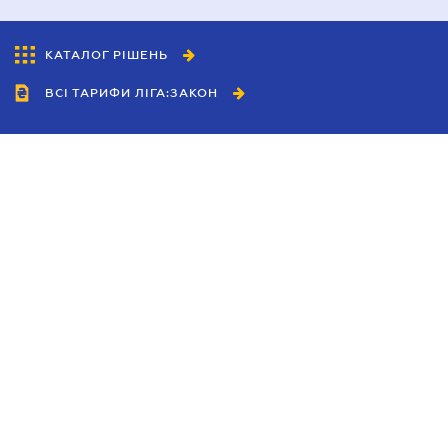
КАТАЛОГ РІШЕНЬ
ВСІ ТАРИФИ ЛІГА:ЗАКОН
Співробітництво
Агенти
Дилери
Політика конфіденційності
Умови використання сайту
Реклама
Блог
Новини компанії
Керівництва
Каталоги компаній