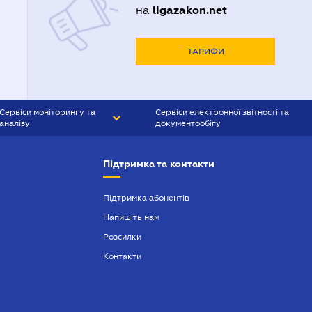
ligazakon.net
на
ТАРИФИ
Сервіси моніторингу та
Сервіси електронної звітності та
аналізу
документообігу
CONTR AGENT
Liga:REPORT
Підтримка та контакти
SMS-МАЯК
VERDICTUM
Підтримка абонентів
Напишіть нам
SEMANTRUM
Розсилки
SMS-МАЯК ІПОТЕКА
Контакти