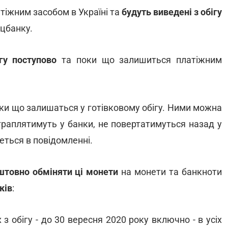
тіжним засобом в Україні та
будуть виведені з обігу
ацбанку.
гу поступово
та поки що залишиться платіжним
 поки що залишаться у готівковому обігу. Ними можна
траплятимуть у банки, не повертатимуться назад у
деться в повідомленні.
штовно обміняти ці монети
на монети та банкноти
ків
:
з обігу - до 30 вересня 2020 року включно - в усіх