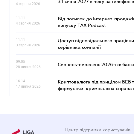
З 1 січня 2027 в чеку за телефон
4 серпня 2026
11.11
Від посилок до інтернет-продажі
4 серпня 2026
випуску TAX Podcast
11.11
Доступ відповідального працівни
3 серпня 2026
керівника компанії
09.05
Серпень-вересень 2026-го: банки
28 липня 2026
16.14
Криптовалюта під прицілом БЕБ т
17 липня 2026
формується кримінальна справа 
Центр підтримки користувачів