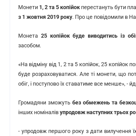
Монети
1, 2 та 5 копійок
перестануть бути пла
з 1 жовтня 2019 року
. Про це повідомили в Н
Монета
25 копійок буде виводитись із обі
засобом.
«На відміну від 1, 2 та 5 копійок, 25 копійок
буде розраховуватися. Але ті монети, що по
обіг, і поступово їх ставатиме все менше», - й
Громадяни зможуть
без обмежень та безко
інших номіналів
упродовж наступних трьох ро
- упродовж першого року з дати вилучення їх 