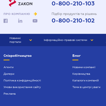
0-800-210-103
Підбір продуктів та рішень
ПРО КОМПАНІЮ
0-800-210-102
Новинні
Інформаційно-правові системи
портали
ЮРЛІГА
Право України
Співробітництво
Блог
БІЗНЕС
ГРАНД
БУХГАЛТЕР.ua
ПРАЙМ
Агенти
Новини компанії
Дилери
Керівництва
БУХГАЛТЕР ПРОФ
Політика конфіденційності
Каталоги компаній
ЮРИСТ ПРОФ
Умови використання сайту
Теми в центрі уваги
ЮРИСТ
Реклама
ПІДПРИЄМЕЦЬ