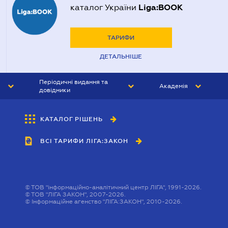
Liga:BOOK
каталог України
ТАРИФИ
ДЕТАЛЬНІШЕ
Періодичні видання та
Академія
довідники
ЮРИСТ&ЗАКОН
АКАДЕМІЯ ЛІГА:ЗАКОН
КАТАЛОГ РІШЕНЬ
БУХГАЛТЕР&ЗАКОН
ВСІ ТАРИФИ ЛІГА:ЗАКОН
ВІСНИК МСФЗ
ІНТЕРБУХ
ОСОБИСТИЙ ЕКСПЕРТ
©
ТОВ "інформаційно-аналітичний центр ЛІГА", 1991-2026.
©
ТОВ "ЛІГА ЗАКОН", 2007-2026.
©
Інформаційне агенство "ЛІГА:ЗАКОН", 2010-2026.