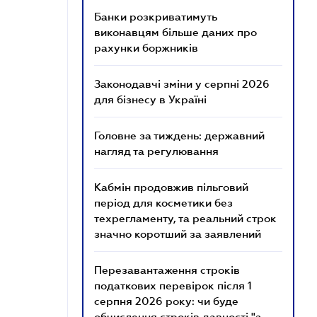
Банки розкриватимуть
виконавцям більше даних про
рахунки боржників
Законодавчі зміни у серпні 2026
для бізнесу в Україні
Головне за тиждень: державний
нагляд та регулювання
Кабмін продовжив пільговий
період для косметики без
техрегламенту, та реальний строк
значно коротший за заявлений
Перезавантаження строків
податкових перевірок після 1
серпня 2026 року: чи буде
обчислення строків давності "з