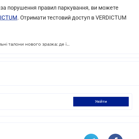
 за порушення правил паркування, ви можете
RDICTUM
. Отримати тестовий доступ в VERDICTUM
У Києві запроваджуються паркувальні талони нового зразка: де їх придбати та за скільки?
увійти