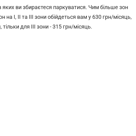
в яких ви збираєтеся паркуватися. Чим більше зон
на І, ІІ та ІІІ зони обійдеться вам у 630 грн/місяць,
, тільки для ІІІ зони - 315 грн/місяць.