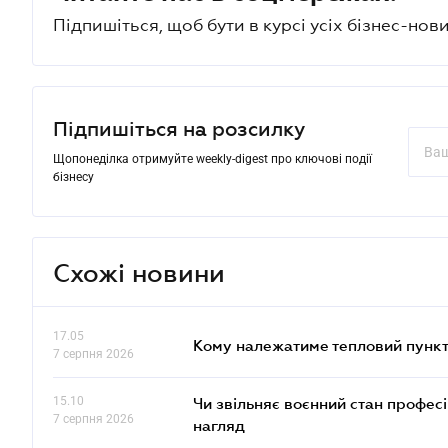
Підпишіться, щоб бути в курсі усіх бізнес-нови
Підпишіться на розсилку
Щопонеділка отримуйте weekly-digest про ключові події
бізнесу
Схожі новини
17.05
Кому належатиме тепловий пункт
7 серпня 2026
15.10
Чи звільняє воєнний стан профес
7 серпня 2026
нагляд