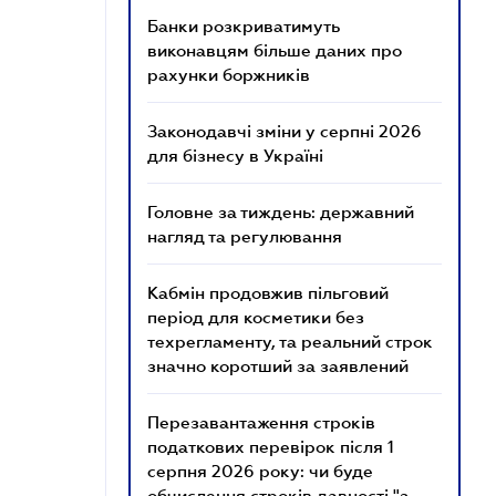
Банки розкриватимуть
виконавцям більше даних про
рахунки боржників
Законодавчі зміни у серпні 2026
для бізнесу в Україні
Головне за тиждень: державний
нагляд та регулювання
Кабмін продовжив пільговий
період для косметики без
техрегламенту, та реальний строк
значно коротший за заявлений
Перезавантаження строків
податкових перевірок після 1
серпня 2026 року: чи буде
обчислення строків давності "з