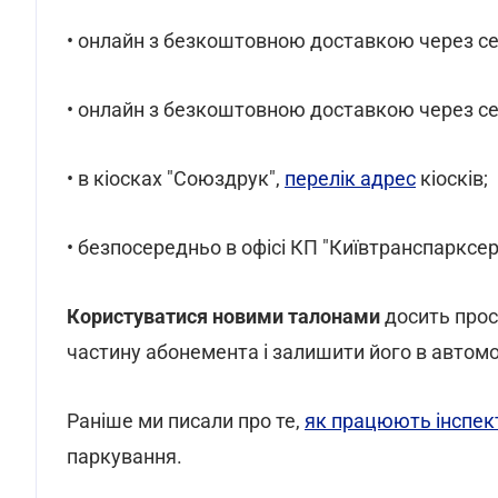
• онлайн з безкоштовною доставкою через с
• онлайн з безкоштовною доставкою через с
• в кіосках "Союздрук",
перелік адрес
кіосків;
• безпосередньо в офісі КП "Київтранспарксерв
Користуватися новими талонами
досить прос
частину абонемента і залишити його в автомоб
Раніше ми писали про те,
як працюють інспек
паркування.