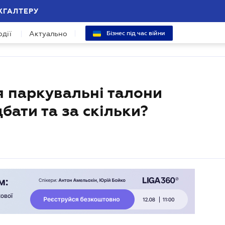
ХГАЛТЕРУ
одії
Актуально
Бізнес під час війни
я паркувальні талони
дбати та за скільки?