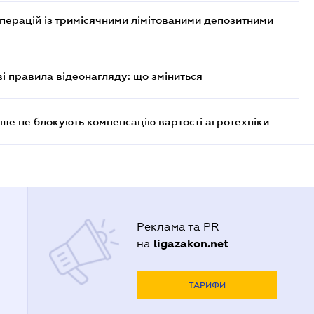
операцій із тримісячними лімітованими депозитними
ві правила відеонагляду: що зміниться
ше не блокують компенсацію вартості агротехніки
Реклама та PR
ligazakon.net
на
ТАРИФИ