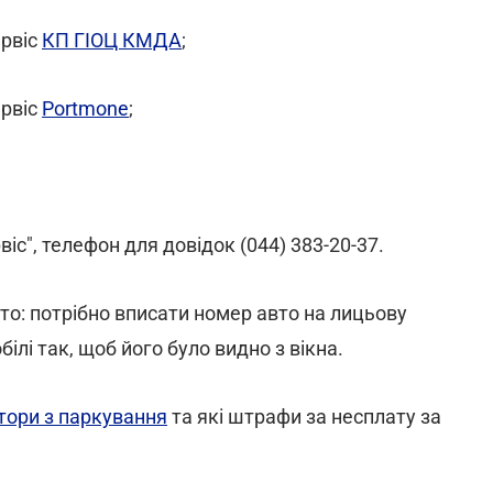
ервіс
КП ГІОЦ КМДА
;
ервіс
Portmone
;
іс", телефон для довідок (044) 383-20-37.
то: потрібно вписати номер авто на лицьову
ілі так, щоб його було видно з вікна.
тори з паркування
та які штрафи за несплату за