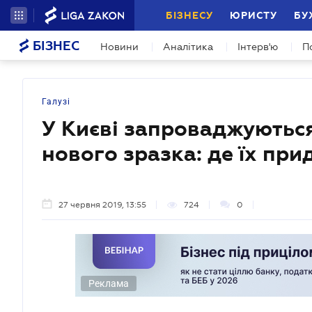
БІЗНЕСУ
ЮРИСТУ
БУ
БІЗНЕС
Новини
Аналітика
Інтерв'ю
П
Галузі
У Києві запроваджуютьс
нового зразка: де їх при
27 червня 2019, 13:55
724
0
Реклама