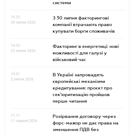
системи
16.25
З 30 липня факторингові
29 липня 2026
компанії втрачають право
купувати борги споживачів
14.03
Факторинг в енергетиці: нові
23 липня 2026
можливості для галузі у
військовий час
14.01
В Україні запровадять
2 липня 2026
європейські механізми
кредитування: проєкт про
сек'юритизацію пройшов
перше читання
11.11
Розірвання договору через
11 червня 2026
форс-мажор не дає права на
зменшення ПДВ без