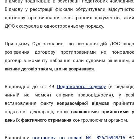
відмову податківців в реєстрації податкових накладних.
Відмову у реєстрації фіскали обґрунтували відсутністю
договору про визнання електронних документів, який
ДФС скасувала в односторонньому порядку.
При цьому Суд зазначив, що визнання дій ДФС щодо
розірвання договору протиправними не поновлює
договір з моменту набрання сили судовим рішенням, а
визнає договір таким, що не розривався
.
Відповідно до ст. 49
Податкового кодексу
(в редакції,
чинній на момент спірних правовідносин), у разі
встановлення факту
неправомірної відмови
прийняти
податкові декларації, вони
вважаються прийнятими у
день їх фактичного отримання
контролюючим органом.
Відповідну
постанову по справі № 826/15949/15
ВС