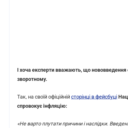
І хоча експерти вважають, що нововведення
зворотному.
Так, на своїй офіційній
сторінці в фейсбуці
Нац
спровокує інфляцію:
«Не варто плутати причини і наслідки. Введе