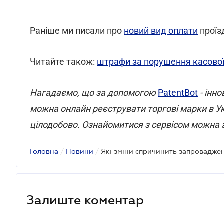
Раніше ми писали про
новий вид оплати
проїз
Читайте також:
штрафи за порушення касової
Нагадаємо, що за допомогою
PatentBot
- інн
можна онлайн реєструвати торгові марки в Ук
цілодобово. Ознайомитися з сервісом можна 
Головна
/
Новини
/
Які зміни спричинить запроваджен
Залиште коментар