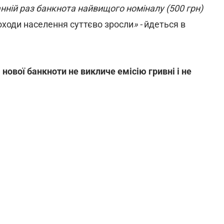
анній раз банкнота найвищого номіналу (500 грн)
доходи населення суттєво зросли
» -
йдеться в
ової банкноти не викличе емісію гривні і не