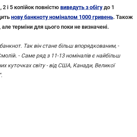
2 і 5 копійок повністю
виведуть з обігу
до 1
дить
нову банкноту номіналом 1000 гривень
. Також
, але терміни для цього поки не визначені.
 банкнот.
Так він стане більш впорядкованим
, -
молій. -
Саме ряд з 11-13 номіналів є найбільш
их куточках світу - від США, Канади, Великої
".