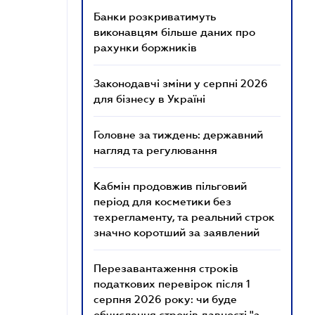
Банки розкриватимуть
виконавцям більше даних про
рахунки боржників
Законодавчі зміни у серпні 2026
для бізнесу в Україні
Головне за тиждень: державний
нагляд та регулювання
Кабмін продовжив пільговий
період для косметики без
техрегламенту, та реальний строк
значно коротший за заявлений
Перезавантаження строків
податкових перевірок після 1
серпня 2026 року: чи буде
обчислення строків давності "з