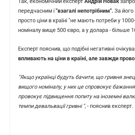
Так, економічний експерт
Андрій Новак
запро
передчасним і
"взагалі непотрібним".
За його 
просто ціни в країні "не мають потреби у 1000
номіналу вище 500 євро, а у долара - більше 1
Експерт пояснив, що подібні негативні очіку
впливають на ціни в країні, але завжди пров
"Якщо українці будуть бачити, що гривня зне
вищого номіналу, у них це спровокує бажання 
провокує підвищення попиту на іноземні валют
темпи девальвації гривні "
, - пояснив експерт.