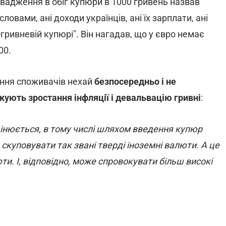
вадження в обіг купюри в 1000 гривень назвав
словами, ані доходи українців, ані їх зарплати, ані
-гривневій купюрі". Він нагадав, що у євро немає
00.
вання споживачів нехай
безпосередньо і не
окують зростання інфляції і девальвацію гривні
:
цінюється, в тому числі шляхом введення купюр
скуповувати так звані тверді іноземні валюти. А це
и. І, відповідно, може спровокувати більш високі