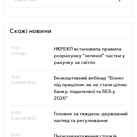
Схожі новини
16.01
НКРЕКП встановила правила
Сьогодні
розрахунку "зеленої" частки у
рахунку за світло
10.01
Безкоштовний вебінар "Бізнес
6 серпня 2026
під прицілом: як не стати ціллю
банку, податкової та БЕБ у
2026"
09.00
Головне за тиждень: державний
3 серпня 2026
нагляд та регулювання
09.47
Перезавантаження строків