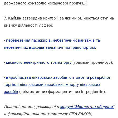
державного контролю нехарчової продукції.
7. Кабмін затвердив критерії, за якими оцінюється ступінь
ризику діяльності у сфері:
-
перевезення пасажирів, небезпечних вантажів та
небезпечних відходів залізничним транспортом
;
-
міського електричного транспорту
(трамвай, тролейбус);
-
виробництва лікарських засобів, оптової та роздрібної
торгівлі лікарськими засобами, імпорту лікарських
засобів
(крім активних фармацевтичних інгредієнтів).
Правові новини, розміщені в
модулі "Мистецтво оборони"
інформаційно-правових системах ЛІГА:ЗАКОН,