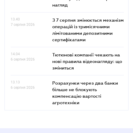
нагляд
13.40
З 7 серпня змінюється механізм
7 серпня 2026
операцій із тримісячними
лімітованими депозитними
сертифікатами
14.04
Тютюнові компанії чекають на
6 серпня 2026
нові правила відеонагляду: що
зміниться
13.13
Розрахунки через два банки
6 серпня 2026
більше не блокують
компенсацію вартості
агротехніки