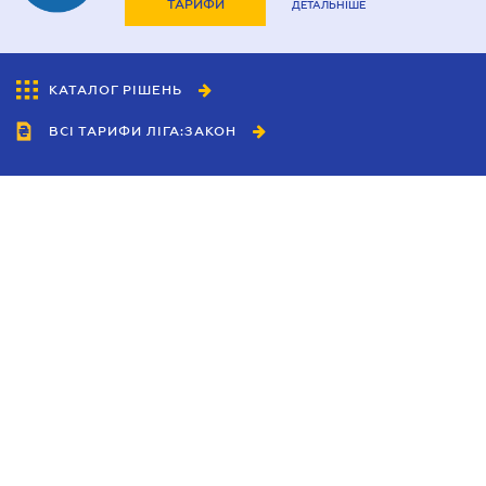
ТАРИФИ
ДЕТАЛЬНІШЕ
КАТАЛОГ РІШЕНЬ
ВСІ ТАРИФИ ЛІГА:ЗАКОН
Співробітництво
Агенти
Дилери
Політика конфіденційності
Умови використання сайту
Реклама
Блог
Новини компанії
Керівництва