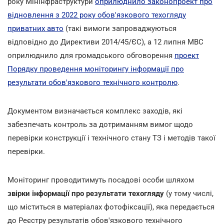
року Мінінфраструктури
оприлюднило законопроект про
відновлення з 2022 року обов'язкового техогляду
приватних авто
(такі вимоги запроваджуються
відповідно до Директиви 2014/45/ЄС), а 12 липня МВС
оприлюднило для громадського обговорення
проект
Порядку проведення моніторингу інформації про
результати обов'язкового технічного контролю
.
Документом визначається комплекс заходів, які
забезпечать контроль за дотриманням вимог щодо
перевірки конструкції і технічного стану ТЗ і методів такої
перевірки.
Моніторинг проводитимуть посадові особи шляхом
звірки інформації про результати техогляду
(у тому числі,
що міститься в матеріалах фотофіксації), яка передається
до Реєстру результатів обов'язкового технічного