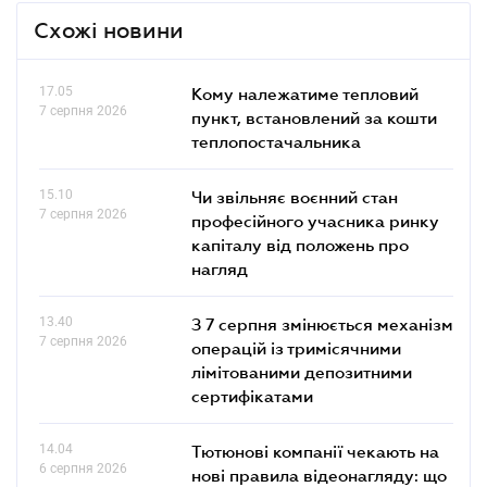
Схожі новини
17.05
Кому належатиме тепловий
7 серпня 2026
пункт, встановлений за кошти
теплопостачальника
15.10
Чи звільняє воєнний стан
7 серпня 2026
професійного учасника ринку
капіталу від положень про
нагляд
13.40
З 7 серпня змінюється механізм
7 серпня 2026
операцій із тримісячними
лімітованими депозитними
сертифікатами
14.04
Тютюнові компанії чекають на
6 серпня 2026
нові правила відеонагляду: що