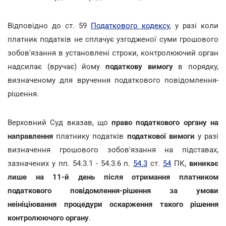
Відповідно до ст. 59
Податкового кодексу
, у разі коли
платник податків не сплачує узгодженої суми грошового
зобов'язання в установлені строки, контролюючий орган
надсилає (вручає) йому
податкову вимогу
в порядку,
визначеному для вручення податкового повідомлення-
рішення.
Верховний Суд вказав, що
право податкового органу на
направлення
платнику податків
податкової вимоги
у разі
визначення грошового зобов'язання на підставах,
зазначених у пп. 54.3.1 - 54.3.6 п.
54.3
ст.
54
ПК,
виникає
лише на 11-й день після отримання платником
податкового повідомлення-рішення за умови
неініціювання процедури оскарження такого рішення
контролюючого органу
.