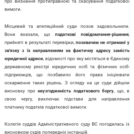
про визнання протиправною та скасування податкової
вимоги.
Місцевий та апеляційний суди позов задовольнили.
Вони вказали, що
податкові повідомлення-рішення
,
прийняті в результаті перевірки,
позивачем не отримані у
зв'язку з їх
направленням на фактичну адресу замість
юридичної адреси
, відомості про яку містяться в Єдиному
державному реєстрі юридичних осіб та фізичних осіб-
підприємців, що позбавило його права ініціювати
оскарження таких рішень. З огляду на це суди дійшли
висновку про
неузгодженість податкового боргу
, що, в
свою чергу, виключає підстави для направлення
платнику податків податкової вимоги.
Колегія суддів Адміністративного суду ВС погодилась із
висновком судів попередніх інстанцій.