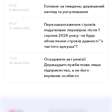
09.00
Головне за тиждень: державний
3 серпня 2026
нагляд та регулювання
09.47
Перезавантаження строків
31 липня 2026
податкових перевірок після 1
серпня 2026 року: чи буде
обчислення строків давності "з
чистого аркуша"?
15.29
Оскаржити акт ревізії
30 липня 2026
Держаудитслужби може лише
підприємство, а не його
керівник особисто
Центр підтримки користувачів