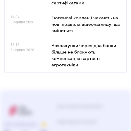
сертифікатами
14.04
Тютюнові компанії чекають на
6 серпня 2026
нові правила відеонагляду: що
зміниться
13.13
Розрахунки через два банки
6 серпня 2026
більше не блокують
компенсацію вартості
агротехніки
Центр підтримки користувачів
Підбір продуктів та рішень
ПРО КОМПАНІЮ