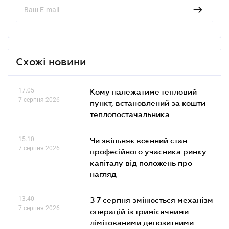
Схожі новини
17.05
Кому належатиме тепловий
7 серпня 2026
пункт, встановлений за кошти
теплопостачальника
15.10
Чи звільняє воєнний стан
7 серпня 2026
професійного учасника ринку
капіталу від положень про
нагляд
13.40
З 7 серпня змінюється механізм
7 серпня 2026
операцій із тримісячними
лімітованими депозитними