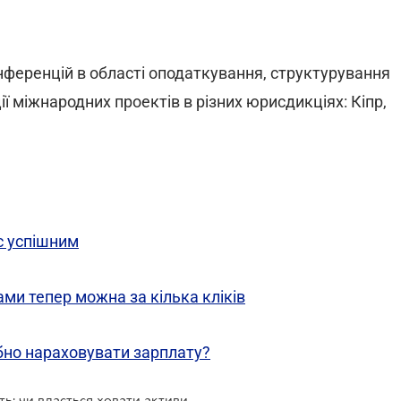
нференцій в області оподаткування, структурування
ції міжнародних проектів в різних юрисдикціях: Кіпр,
ес успішним
ами тепер можна за кілька кліків
ібно нараховувати зарплату?
Курс України на тотальну прозорість: чи вдасться ховати активи при нових умовах?