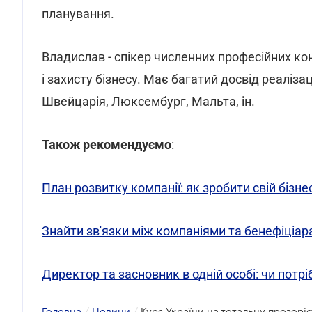
планування.
Владислав - спікер численних професійних ко
і захисту бізнесу. Має багатий досвід реаліза
Швейцарія, Люксембург, Мальта, ін.
Також рекомендуємо
:
План розвитку компанії: як зробити свій бізн
Знайти зв'язки між компаніями та бенефіціар
Директор та засновник в одній особі: чи потр
Головна
/
Новини
/