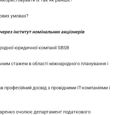
нових умовах?
через інститут номінальних акціонерів
ародної юридичної компанії SBSB
ним стажем в області міжнародного планування і
ав професійний досвід з провідними ІТ-компаніями і
каренко очолює департамент податкового