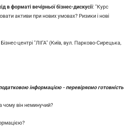
д в форматі вечірньої бізнес-дискусії
: "Курс
ховати активи при нових умовах? Ризики і нові
в Бізнес-центрі "ЛІГА" (Київ, вул. Парково-Сирецька,
 податковою інформацією - перевіряємо готовність
а чому він неминучий?
формацією?