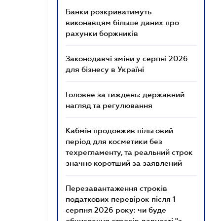
Банки розкриватимуть
виконавцям більше даних про
рахунки боржників
Законодавчі зміни у серпні 2026
для бізнесу в Україні
Головне за тиждень: державний
нагляд та регулювання
Кабмін продовжив пільговий
період для косметики без
техрегламенту, та реальний строк
значно коротший за заявлений
Перезавантаження строків
податкових перевірок після 1
серпня 2026 року: чи буде
обчислення строків давності "з