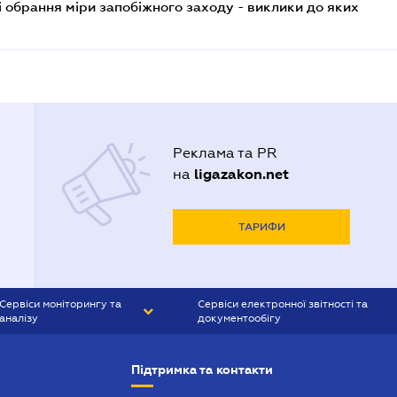
і обрання міри запобіжного заходу - виклики до яких
Реклама та PR
ligazakon.net
на
ТАРИФИ
Сервіси моніторингу та
Сервіси електронної звітності та
аналізу
документообігу
CONTR AGENT
Liga:REPORT
Підтримка та контакти
SMS-МАЯК