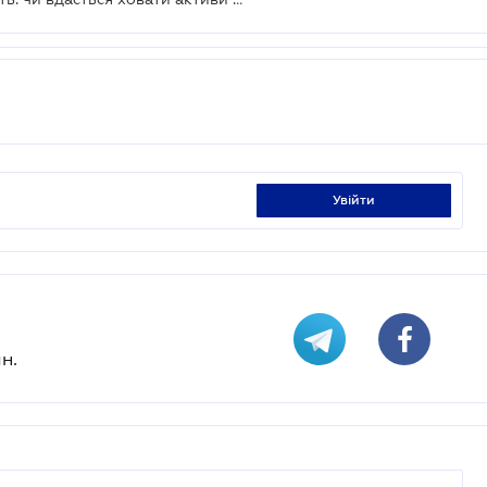
увійти
н.