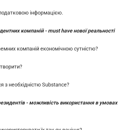
у податковою інформацією.
дентних компаній - must have нової реальності
оземних компаній економічною сутністю?
 створити?
ся з необхідністю Substance?
 резидентів - можливість використання в умовах
використовувати їх так як раніше?