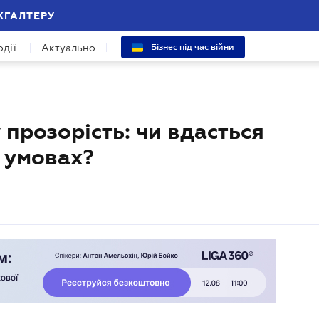
ХГАЛТЕРУ
одії
Актуально
Бізнес під час війни
 прозорість: чи вдасться
 умовах?