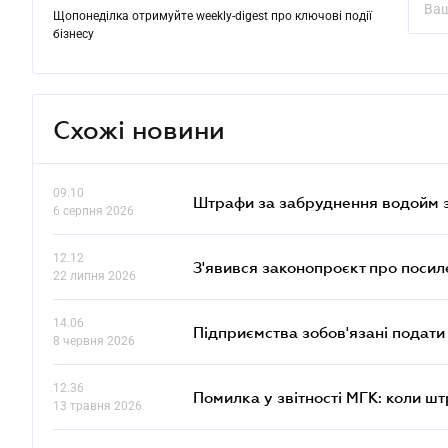
Щопонеділка отримуйте weekly-digest про ключові події
бізнесу
Схожі новини
09.10
Штрафи за забруднення водойм зр
6 серпня 2026
12.12
З'явився законопроєкт про поси
22 липня 2026
14.06
Підприємства зобов'язані подати
8 червня 2026
12.36
Помилка у звітності МГК: коли шт
13 травня 2026