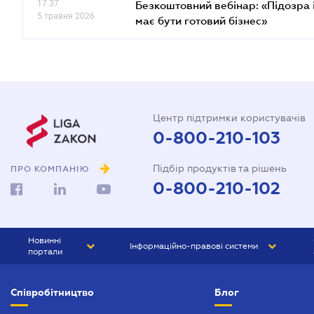
17.37
Безкоштовний вебінар: «Підозра 
5 травня 2026
має бути готовий бізнес»
Центр підтримки користувачів
0-800-210-103
Підбір продуктів та рішень
ПРО КОМПАНІЮ
0-800-210-102
Новинні
Інформаційно-правові системи
портали
ЮРЛІГА
Право України
Співробітництво
Блог
БІЗНЕС
ГРАНД