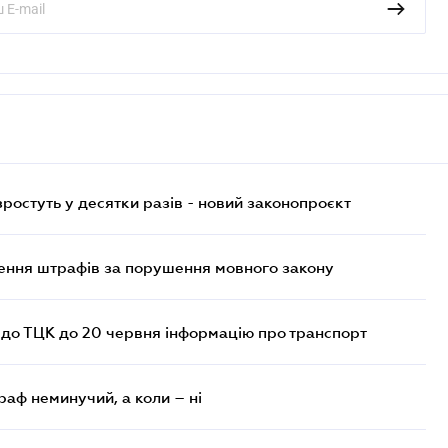
остуть у десятки разів - новий законопроєкт
лення штрафів за порушення мовного закону
 до ТЦК до 20 червня інформацію про транспорт
раф неминучий, а коли – ні