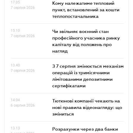
17.05
Кому належатиме тепловий
7 серпня 2026
пункт, встановлений за кошти
теплопостачальника
15.10
Чи звільняє воєнний стан
7 серпня 2026
професійного учасника ринку
капіталу від положень про
нагляд
13.40
З 7 серпня змінюється механізм
7 серпня 2026
операцій із тримісячними
лімітованими депозитними
сертифікатами
14.04
Тютюнові компанії чекають на
6 серпня 2026
нові правила відеонагляду: що
зміниться
13.13
Розрахунки через два банки