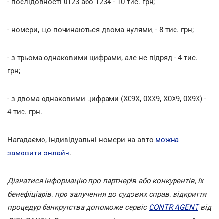
- послідовності 0123 або 1234 - 10 тис. грн;
- номери, що починаються двома нулями, - 8 тис. грн;
- з трьома однаковими цифрами, але не підряд - 4 тис.
грн;
- з двома однаковими цифрами (X09X, 0XX9, X0X9, 0X9X) -
4 тис. грн.
Нагадаємо, індивідуальні номери на авто
можна
замовити онлайн
.
Дізнатися інформацію про партнерів або конкурентів, їх
бенефіціарів, про залучення до судових справ, відкриття
процедур банкрутства допоможе сервіс
CONTR AGENT
від