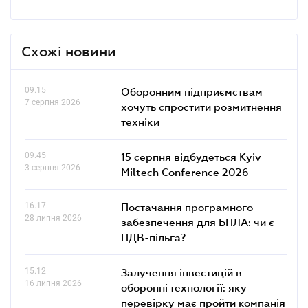
Схожі новини
09.15
Оборонним підприємствам
7 серпня 2026
хочуть спростити розмитнення
техніки
09.45
15 серпня відбудеться Kyiv
3 серпня 2026
Miltech Conference 2026
16.17
Постачання програмного
28 липня 2026
забезпечення для БПЛА: чи є
ПДВ-пільга?
15.12
Залучення інвестицій в
16 липня 2026
оборонні технології: яку
перевірку має пройти компанія