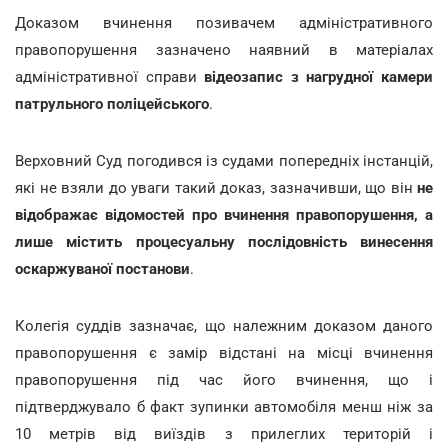
Доказом вчинення позивачем адміністративного
правопорушення зазначено наявний в матеріалах
адміністративної справи
відеозапис з нагрудної камери
патрульного поліцейського
.
Верховний Суд погодився із судами попередніх інстанцій,
які не взяли до уваги такий доказ, зазначивши, що він
не
відображає відомостей про вчинення правопорушення, а
лише містить процесуальну послідовність винесення
оскаржуваної постанови
.
Колегія суддів зазначає, що належним доказом даного
правопорушення є замір відстані на місці вчинення
правопорушення під час його вчинення, що і
підтверджувало б факт зупинки автомобіля менш ніж за
10 метрів від виїздів з прилеглих територій і