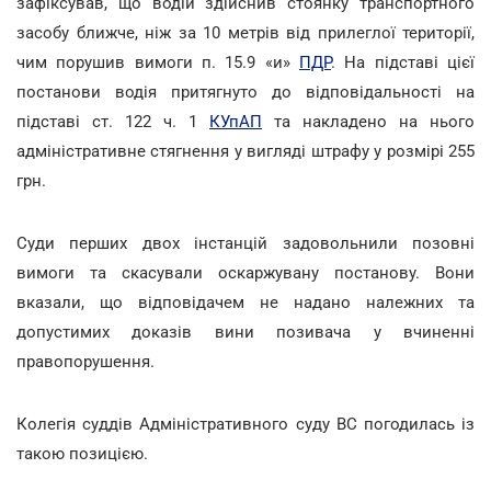
зафіксував, що водій здійснив стоянку транспортного
засобу ближче, ніж за 10 метрів від прилеглої території,
чим порушив вимоги п. 15.9 «и»
ПДР
. На підставі цієї
постанови водія притягнуто до відповідальності на
підставі ст. 122 ч. 1
КУпАП
та накладено на нього
адміністративне стягнення у вигляді штрафу у розмірі 255
грн.
Суди перших двох інстанцій задовольнили позовні
вимоги та скасували оскаржувану постанову. Вони
вказали, що відповідачем не надано належних та
допустимих доказів вини позивача у вчиненні
правопорушення.
Колегія суддів Адміністративного суду ВС погодилась із
такою позицією.