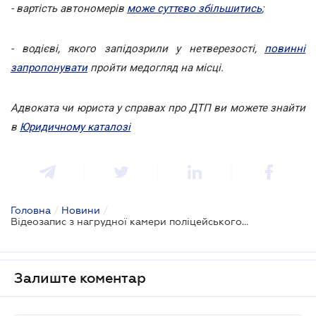
- вартість автономерів
може суттєво збільшитись
;
- водієві, якого запідозрили у нетверезості,
повинні
запропонувати
пройти медогляд на місці.
Адвоката чи юриста у справах про ДТП ви можете знайти
в
Юридичному каталозі
Головна
/
Новини
/
Відеозапис з нагрудної камери поліцейського не завжди може бути доказом порушення ПДР
Залиште коментар