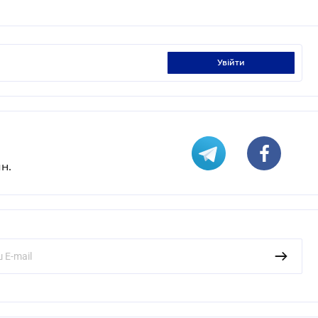
увійти
н.