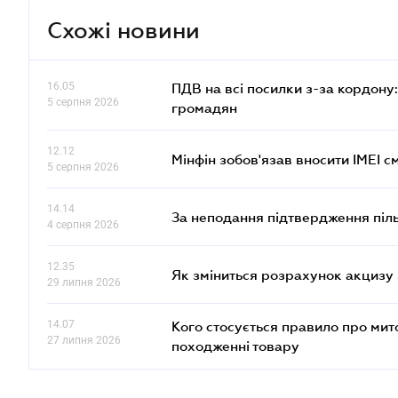
Схожі новини
16.05
ПДВ на всі посилки з-за кордону:
5 серпня 2026
громадян
12.12
Мінфін зобов'язав вносити IMEI 
5 серпня 2026
14.14
За неподання підтвердження піл
4 серпня 2026
12.35
Як зміниться розрахунок акцизу 
29 липня 2026
14.07
Кого стосується правило про ми
27 липня 2026
походженні товару