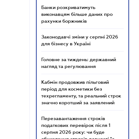
Банки розкриватимуть
виконавцям більше даних про
рахунки боржників
Законодавчі зміни у серпні 2026
для бізнесу в Україні
Головне за тиждень: державний
нагляд та регулювання
Кабмін продовжив пільговий
період для косметики без
техрегламенту, та реальний строк
значно коротший за заявлений
Перезавантаження строків
податкових перевірок після 1
серпня 2026 року: чи буде
обчислення строків давності "з