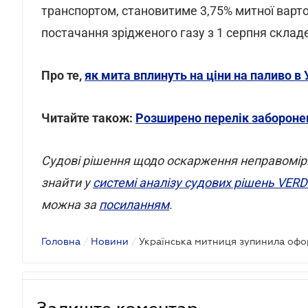
транспортом, становитиме 3,75% митної вартос
постачання зрідженого газу з 1 серпня складе 
Про те,
як мита вплинуть на ціни на паливо в 
Читайте також:
Розширено перелік заборонени
Cудові рішення щодо оскарження неправомірн
знайти у
системі аналізу судових рішень VER
можна за
посиланням
.
Головна
/
Новини
/
Українська митниця зупинила оф
Залиште коментар