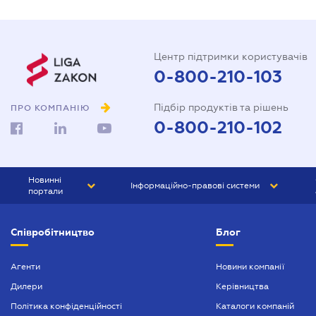
Центр підтримки користувачів
0-800-210-103
Підбір продуктів та рішень
ПРО КОМПАНІЮ
0-800-210-102
Новинні
Інформаційно-правові системи
портали
ЮРЛІГА
Право України
Співробітництво
Блог
БІЗНЕС
ГРАНД
БУХГАЛТЕР.ua
ПРАЙМ
Агенти
Новини компанії
Дилери
Керівництва
БУХГАЛТЕР ПРОФ
Політика конфіденційності
Каталоги компаній
ЮРИСТ ПРОФ