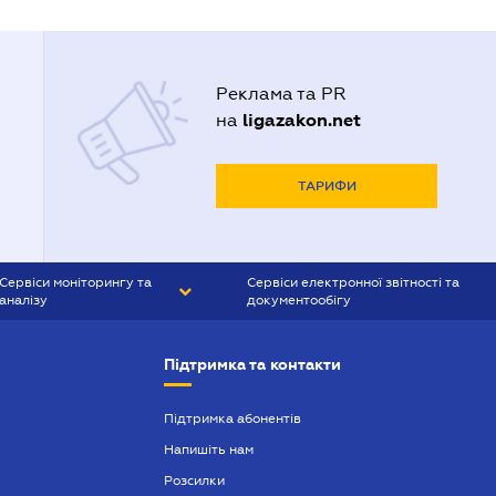
Реклама та PR
ligazakon.net
на
ТАРИФИ
Сервіси моніторингу та
Сервіси електронної звітності та
аналізу
документообігу
CONTR AGENT
Liga:REPORT
Підтримка та контакти
SMS-МАЯК
VERDICTUM
Підтримка абонентів
Напишіть нам
SEMANTRUM
Розсилки
SMS-МАЯК ІПОТЕКА