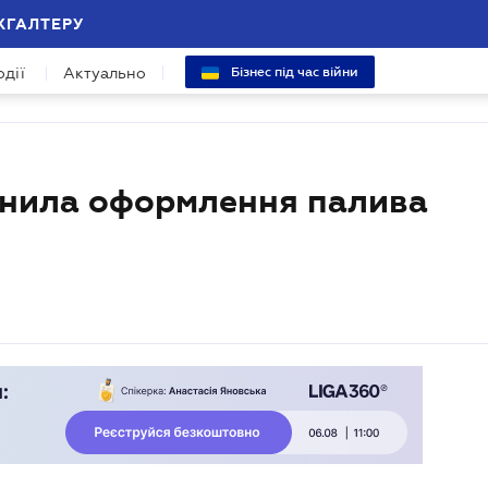
ХГАЛТЕРУ
одії
Актуально
Бізнес під час війни
инила оформлення палива