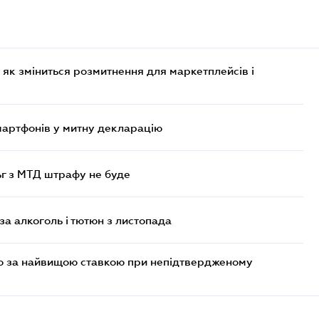
 як зміниться розмитнення для маркетплейсів і
смартфонів у митну декларацію
ьг з МТД штрафу не буде
за алкоголь і тютюн з листопада
то за найвищою ставкою при непідтвердженому