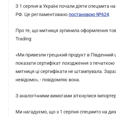
З 1 серпня в Україні почали діяти спецмита н
РФ. Це регламентовано
постановою №624
.
Про те, що митниця зупинила оформлення това
Trading:
«Ми привезли грецький продукт в Південний щ
показати сертифікат походження з печаткою ми
митниця ці сертифікати не штампувала. Зара
невідомо», - повідомляє вона.
З аналогічними вимогами зіткнулися імпортер
Ми нагадуємо, що з 1 серпня спецмито на ди