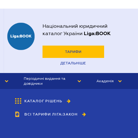
Національний юридичний
Liga:BOOK
каталог України
ТАРИФИ
ДЕТАЛЬНІШЕ
Періодичні видання та
Академія
довідники
ЮРИСТ&ЗАКОН
АКАДЕМІЯ ЛІГА:ЗАКОН
КАТАЛОГ РІШЕНЬ
БУХГАЛТЕР&ЗАКОН
ВСІ ТАРИФИ ЛІГА:ЗАКОН
ВІСНИК МСФЗ
ІНТЕРБУХ
ОСОБИСТИЙ ЕКСПЕРТ