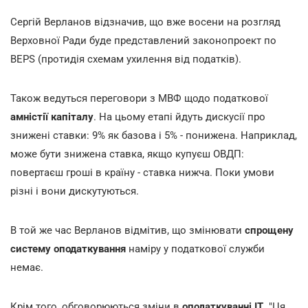
Сергій Верланов відзначив, що вже восени на розгляд
Верховної Ради буде представлений законопроект по
BEPS (протидія схемам ухилення від податків
)
.
Також ведуться переговори з МВФ щодо податкової
амністії капіталу
. На цьому етапі йдуть дискусії про
знижені ставки: 9% як базова і 5% - понижена. Наприклад,
може бути знижена ставка, якщо купуєш ОВДП:
повертаєш гроші в країну - ставка нижча. Поки умови
різні і вони дискутуються.
В той же час Верланов відмітив, що змінювати
спрощену
систему оподаткування
наміру у податкової служби
немає.
Крім того, обговорюються зміни в
оподаткуванні IТ
. "Ця