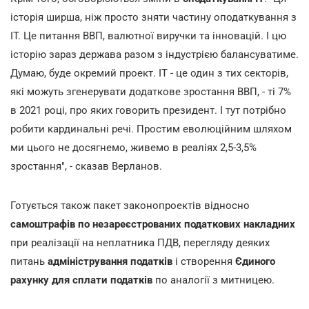
історія ширша, ніж просто зняти частину оподаткування з
IT. Це питання ВВП, валютної виручки та інновацій. І цю
історію зараз держава разом з індустрією балансуватиме.
Думаю, буде окремий проект. IT - це один з тих секторів,
які можуть згенерувати додаткове зростання ВВП, - ті 7%
в 2021 році, про яких говорить президент. І тут потрібно
робити кардинальні речі. Простим еволюційним шляхом
ми цього не досягнемо, живемо в реаліях 2,5-3,5%
зростання", - сказав Верланов.
Готується також пакет законопроектів відносно
самоштрафів по незареєстрованих податкових накладних
при реалізації на неплатника ПДВ, перегляду деяких
питань
адміністрування податків
і створення
Єдиного
рахунку для сплати податків
по аналогії з митницею.