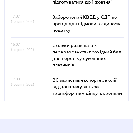
підготуватися до 1 жовтня"
17.07
Заборонений КВЕД у ЄДР не
6 серпня 2026
привід для відмови в єдиному
податку
15.07
Скільки разів на рік
6 серпня 2026
перераховують прохідний бал
для переліку сумлінних
платників
17.00
ВС захистив експортера олії
5 серпня 2026
від донарахувань за
трансфертним ціноутворенням