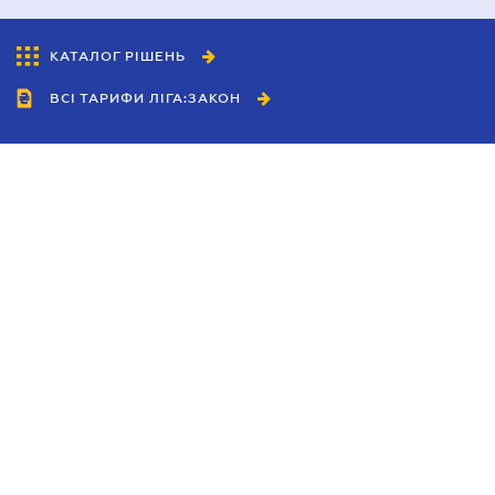
КАТАЛОГ РІШЕНЬ
ВСІ ТАРИФИ ЛІГА:ЗАКОН
Співробітництво
Агенти
Дилери
Політика конфіденційності
Умови використання сайту
Реклама
Блог
Новини компанії
Керівництва
Каталоги компаній