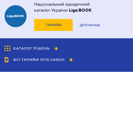
Національний юридичний
каталог України
Liga:BOOK
ТАРИФИ
ДЕТАЛЬНІШЕ
КАТАЛОГ РІШЕНЬ
ВСІ ТАРИФИ ЛІГА:ЗАКОН
Співробітництво
Агенти
Дилери
Політика конфіденційності
Умови використання сайту
Реклама
Блог