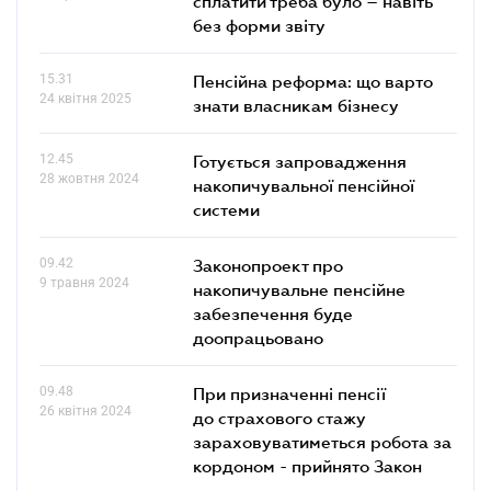
сплатити треба було – навіть
без форми звіту
15.31
Пенсійна реформа: що варто
24 квітня 2025
знати власникам бізнесу
12.45
Готується запровадження
28 жовтня 2024
накопичувальної пенсійної
системи
09.42
Законопроект про
9 травня 2024
накопичувальне пенсійне
забезпечення буде
доопрацьовано
09.48
При призначенні пенсії
26 квітня 2024
до страхового стажу
зараховуватиметься робота за
кордоном - прийнято Закон