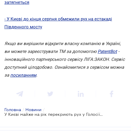
затягнеться
- У Києві до кінця серпня обмежили рух на естакаді
Південного мосту
Якщо ви вирішили відкрити власну компанію в Україні,
ви можете зареєструвати ТМ за допомогою
PatentBot
-
інноваційного партнерського сервісу ЛІГА:ЗАКОН. Сервіс
доступний цілодобово. Ознайомитися з сервісом можна
за
посиланням
.
Головна
/
Новини
/
У Києві майже на рік перекриють рух у Голосіївському районі