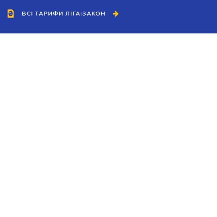
ВСІ ТАРИФИ ЛІГА:ЗАКОН
Співробітництво
Агенти
Дилери
Політика конфіденційності
Умови використання сайту
Реклама
Блог
Новини компанії
Керівництва
Каталоги компаній
Теми в центрі уваги
Підтримка та контакти