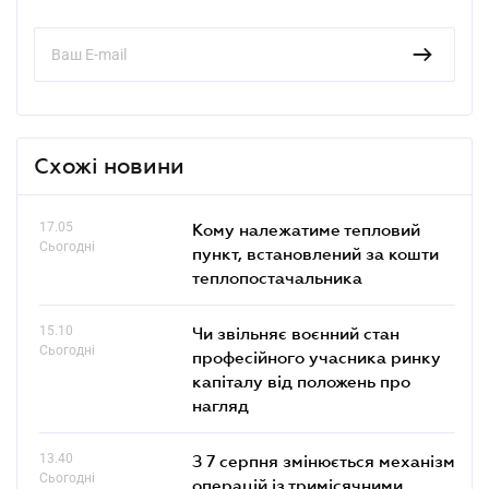
Схожі новини
17.05
Кому належатиме тепловий
Сьогодні
пункт, встановлений за кошти
теплопостачальника
15.10
Чи звільняє воєнний стан
Сьогодні
професійного учасника ринку
капіталу від положень про
нагляд
13.40
З 7 серпня змінюється механізм
Сьогодні
операцій із тримісячними