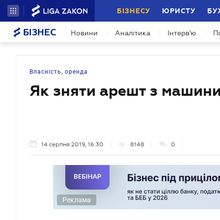
БІЗНЕСУ
ЮРИСТУ
БУ
БІЗНЕС
Новини
Аналітика
Інтерв'ю
П
Власність, оренда
Як зняти арешт з машин
14 серпня 2019, 16:30
8148
0
Реклама