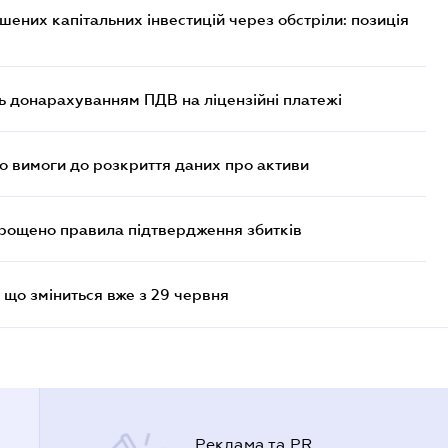
них капітальних інвестицій через обстріли: позиція
ь донарахуванням ПДВ на ліцензійні платежі
но вимоги до розкриття даних про активи
прощено правила підтвердження збитків
 що зміниться вже з 29 червня
Реклама та PR