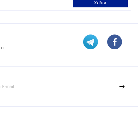
увійти
н.