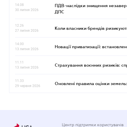
14.08
ПДВ-наслідки знищення незаверше
30 липня 2026
ДПС
12.26
Коли власники брендів ризикуют
27 липня 2026
14.00
Новації приватизації: встановле
13 липня 2026
11.11
Страхування воєнних ризиків: с
13 липня 2026
11.33
Оновлені правила оцінки земель:
29 червня 2026
Центр підтримки користувачів