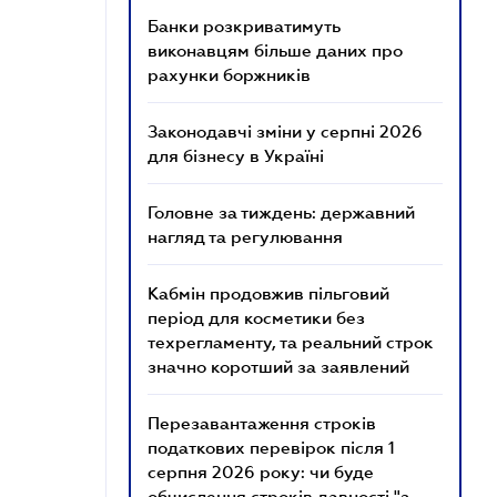
Банки розкриватимуть
виконавцям більше даних про
рахунки боржників
Законодавчі зміни у серпні 2026
для бізнесу в Україні
Головне за тиждень: державний
нагляд та регулювання
Кабмін продовжив пільговий
період для косметики без
техрегламенту, та реальний строк
значно коротший за заявлений
Перезавантаження строків
податкових перевірок після 1
серпня 2026 року: чи буде
обчислення строків давності "з