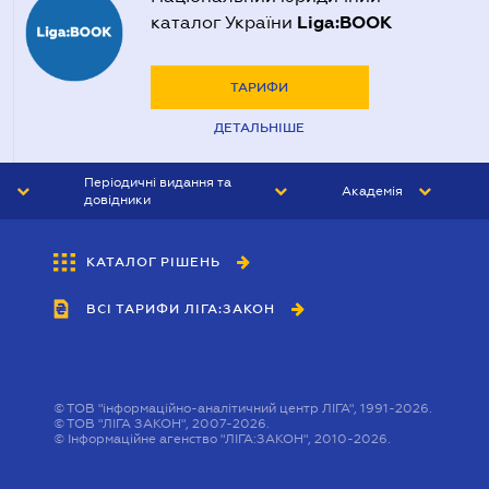
Liga:BOOK
каталог України
ТАРИФИ
ДЕТАЛЬНІШЕ
Періодичні видання та
Академія
довідники
ЮРИСТ&ЗАКОН
АКАДЕМІЯ ЛІГА:ЗАКОН
КАТАЛОГ РІШЕНЬ
БУХГАЛТЕР&ЗАКОН
ВСІ ТАРИФИ ЛІГА:ЗАКОН
ВІСНИК МСФЗ
ІНТЕРБУХ
ОСОБИСТИЙ ЕКСПЕРТ
©
ТОВ "інформаційно-аналітичний центр ЛІГА", 1991-2026.
©
ТОВ "ЛІГА ЗАКОН", 2007-2026.
©
Інформаційне агенство "ЛІГА:ЗАКОН", 2010-2026.