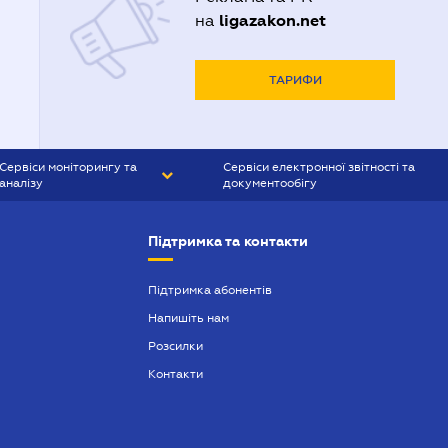
ligazakon.net
на
ТАРИФИ
Сервіси моніторингу та
Сервіси електронної звітності та
аналізу
документообігу
CONTR AGENT
Liga:REPORT
Підтримка та контакти
SMS-МАЯК
VERDICTUM
Підтримка абонентів
Напишіть нам
SEMANTRUM
Розсилки
SMS-МАЯК ІПОТЕКА
Контакти