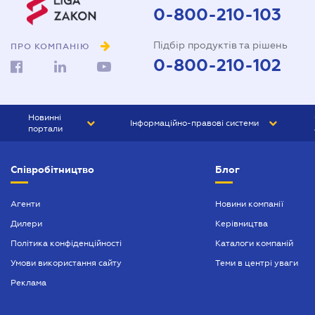
0-800-210-103
Підбір продуктів та рішень
ПРО КОМПАНІЮ
0-800-210-102
Новинні
Інформаційно-правові системи
портали
ЮРЛІГА
Право України
Співробітництво
Блог
БІЗНЕС
ГРАНД
БУХГАЛТЕР.ua
ПРАЙМ
Агенти
Новини компанії
Дилери
Керівництва
БУХГАЛТЕР ПРОФ
Політика конфіденційності
Каталоги компаній
ЮРИСТ ПРОФ
Умови використання сайту
Теми в центрі уваги
ЮРИСТ
Реклама
ПІДПРИЄМЕЦЬ