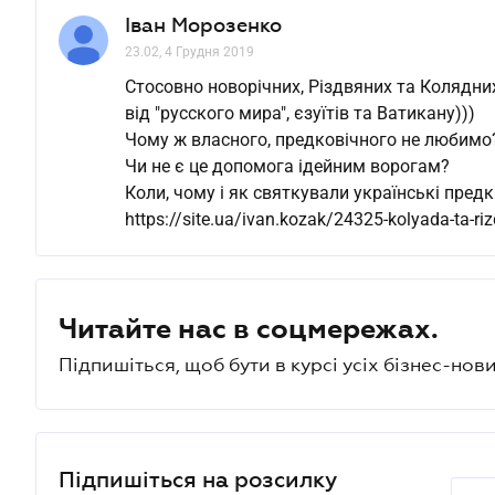
Іван Морозенко
23.02, 4 Грудня 2019
Стосовно новорічних, Різдвяних та Колядних
від "русского мира", єзуїтів та Ватикану)))
Чому ж власного, предковічного не любимо
Чи не є це допомога ідейним ворогам?
Коли, чому і як святкували українські предки
https://site.ua/ivan.kozak/24325-kolyada-ta-r
Читайте нас в соцмережах.
Підпишіться, щоб бути в курсі усіх бізнес-нови
Підпишіться на розсилку