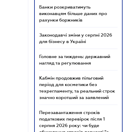
Банки розкриватимуть
виконавцям більше даних про
рахунки боржників
Законодавчі зміни у серпні 2026
для бізнесу в Україні
Головне за тиждень: державний
нагляд та регулювання
Кабмін продовжив пільговий
період для косметики без
техрегламенту, та реальний строк
значно коротший за заявлений
Перезавантаження строків
податкових перевірок після 1
серпня 2026 року: чи буде
обчислення строків давності "з