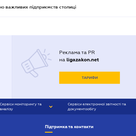
о важливих підприємств столиці
Реклама та PR
ligazakon.net
на
ТАРИФИ
Сервіси моніторингу та
Сервіси електронної звітності та
аналізу
документообігу
CONTR AGENT
Liga:REPORT
Підтримка та контакти
SMS-МАЯК