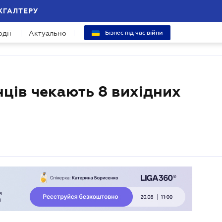
ХГАЛТЕРУ
одії
Актуально
Бізнес під час війни
нців чекають 8 вихідних