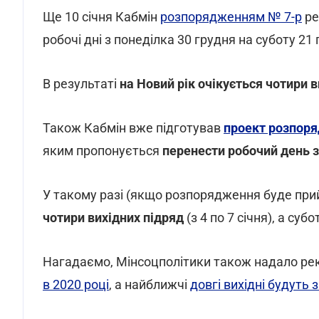
Ще 10 січня Кабмін
розпорядженням № 7-р
ре
робочі дні з понеділка 30 грудня на суботу 21 
В результаті
на Новий рік очікується чотири в
Також Кабмін вже підготував
проект розпор
яким пропонується
перенести робочий день з 
У такому разі (якщо розпорядження буде прий
чотири вихідних підряд
(з 4 по 7 січня), а субо
Нагадаємо, Мінсоцполітики також надало р
в 2020 році
, а найближчі
довгі вихідні будуть 