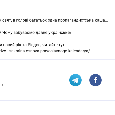
 свят, в голові багатьох одна пропагандистська каша...
? Чому забуваємо давнє українське?
 новий рік та Різдво, читайте тут -
izdvo---sakralna-osnova-pravoslavnogo-kalendarya/
н.