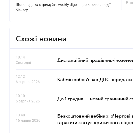
Щопонеділка отримуйте weekly-digest про ключові події
бізнесу
Схожі новини
10.14
Дистанційний працівник-іноземе
Сьогодні
12.12
Кабмін зобов'язав ДПС передати 
6 серпня 2026
10.10
До 1 грудня — новий граничний с
5 серпня 2026
13.48
Безкоштовний вебінар: «Чергові з
16 липня 2026
втратити статус критичного підп