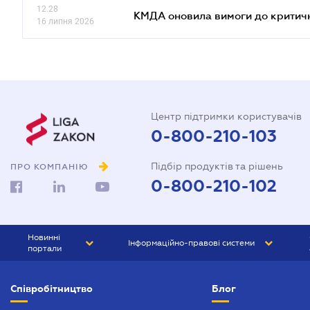
12.28
КМДА оновила вимоги до критичн
16 липня 2026
Центр підтримки користувачів
0-800-210-103
Підбір продуктів та рішень
ПРО КОМПАНІЮ
0-800-210-102
Новинні
Інформаційно-правові системи
портали
ЮРЛІГА
Право України
Співробітництво
Блог
БІЗНЕС
ГРАНД