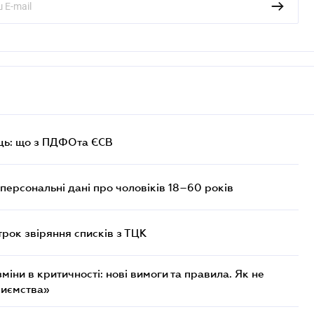
ць: що з ПДФОта ЄСВ
персональні дані про чоловіків 18–60 років
трок звіряння списків з ТЦК
міни в критичності: нові вимоги та правила. Як не
риємства»