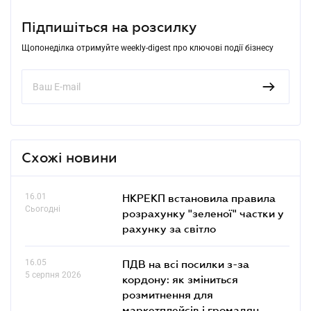
Підпишіться на розсилку
Щопонеділка отримуйте weekly-digest про ключові події бізнесу
Схожі новини
16.01
НКРЕКП встановила правила
Сьогодні
розрахунку "зеленої" частки у
рахунку за світло
16.05
ПДВ на всі посилки з-за
5 серпня 2026
кордону: як зміниться
розмитнення для
маркетплейсів і громадян