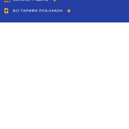
ВСІ ТАРИФИ ЛІГА:ЗАКОН
Співробітництво
Агенти
Дилери
Політика конфіденційності
Умови використання сайту
Реклама
Блог
Новини компанії
Керівництва
Каталоги компаній
Теми в центрі уваги