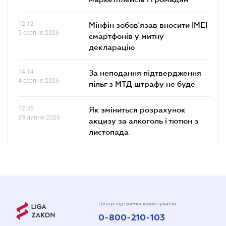
12.12
Мінфін зобов'язав вносити IMEI
5 серпня 2026
смартфонів у митну
декларацію
14.14
За неподання підтвердження
4 серпня 2026
пільг з МТД штрафу не буде
12.35
Як зміниться розрахунок
29 липня 2026
акцизу за алкоголь і тютюн з
листопада
Центр підтримки користувачів
0-800-210-103