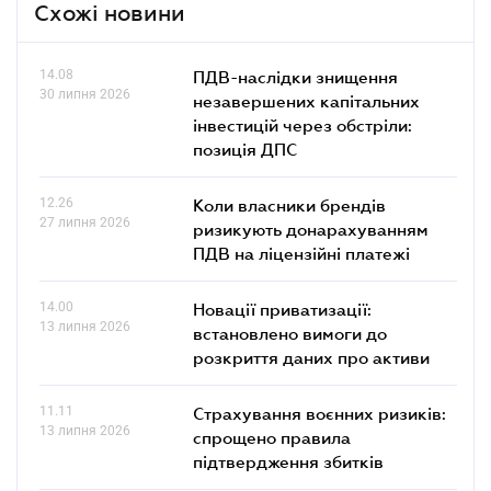
Схожі новини
14.08
ПДВ-наслідки знищення
30 липня 2026
незавершених капітальних
інвестицій через обстріли:
позиція ДПС
12.26
Коли власники брендів
27 липня 2026
ризикують донарахуванням
ПДВ на ліцензійні платежі
14.00
Новації приватизації:
13 липня 2026
встановлено вимоги до
розкриття даних про активи
11.11
Страхування воєнних ризиків:
13 липня 2026
спрощено правила
підтвердження збитків