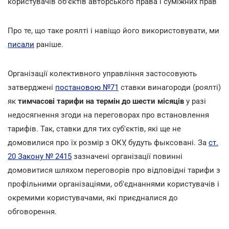
користувачів об'єктів авторського права і суміжних прав
Про те, що таке роялті і навіщо його використовувати, ми
писали
раніше.
Організації колективного управління застосовують
затверджені
постановою №71
ставки винагороди (роялті)
як
тимчасові тарифи на термін до шести місяців
у разі
недосягнення згоди на переговорах про встановлення
тарифів. Так, ставки для тих суб'єктів, які ще не
домовилися про їх розмір з ОКУ, будуть фыксовані. За
ст.
20 Закону № 2415
зазначені організації повинні
домовитися шляхом переговорів про відповідні тарифи з
профільними організаціями, об'єднаннями користувачів і
окремими користувачами, які приєдналися до
обговорення.