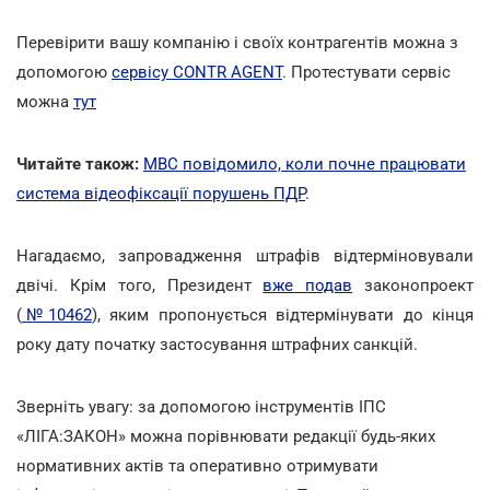
Перевірити вашу компанію і своїх контрагентів можна з
допомогою
сервісу CONTR AGENT
. Протестувати сервіс
можна
тут
Читайте також:
МВС повідомило, коли почне працювати
система відеофіксації порушень ПДР
.
Нагадаємо, запровадження штрафів відтерміновували
двічі. Крім того, Президент
вже подав
законопроект
(
№10462
), яким пропонується відтермінувати до кінця
року дату початку застосування штрафних санкцій.
Зверніть увагу: за допомогою інструментів ІПС
«ЛІГА:ЗАКОН» можна порівнювати редакції будь-яких
нормативних актів та оперативно отримувати