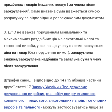
придбаних товарів (наданих послуг) за чеком після
заокруглення
“. Саме вказана сума вважається сумою
розрахунку за відповідним розрахунковим документом.
3. ДФС не вважає порушенням мінімальних та
максимальних роздрібних цін на алкогольні напої та
тютюнові вироби, у разі якщо у чеку окремо вказується
ціна на товар
(без порушення вимог),
заокруглена
знижка/заокруглена надбавка
та
загальна сума у чеку
після заокруглення
.
Штрафні санкції відповідно до 14 і 15 абзаців частини
другої статті 17
Закону України «Про державне
регулювання виробництва і обігу спирту етилового,
коньячного і плодового, алкогольних напоїв, тютюнових
виробів та пального»
можуть застосовуватись лише за