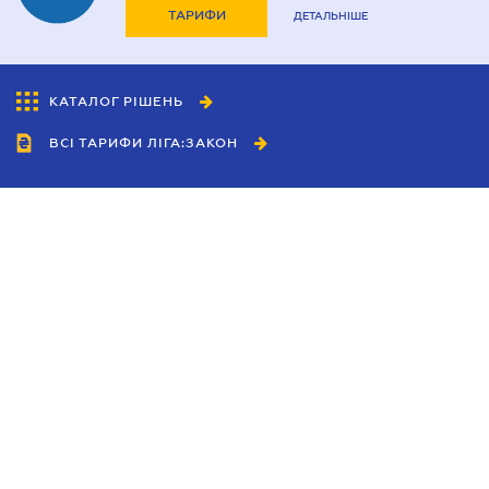
ТАРИФИ
ДЕТАЛЬНІШЕ
КАТАЛОГ РІШЕНЬ
ВСІ ТАРИФИ ЛІГА:ЗАКОН
Співробітництво
Агенти
Дилери
Політика конфіденційності
Умови використання сайту
Реклама
Блог
Новини компанії
Керівництва