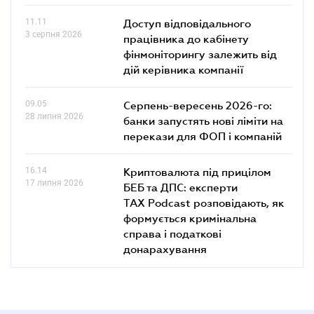
11.11
Доступ відповідального
3 серпня 2026
працівника до кабінету
фінмоніторингу залежить від
дій керівника компанії
09.05
Серпень-вересень 2026-го:
28 липня 2026
банки запустять нові ліміти на
перекази для ФОП і компаній
16.14
Криптовалюта під прицілом
17 липня 2026
БЕБ та ДПС: експерти
TAX Podcast розповідають, як
формується кримінальна
справа і податкові
донарахування