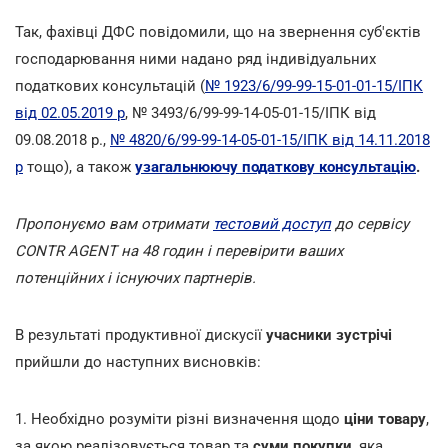
Так, фахівці ДФС повідомили, що на звернення суб'єктів
господарювання ними надано ряд індивідуальних
податкових консультацій (
№ 1923/6/99-99-15-01-01-15/ІПК
від 02.05.2019 р
, № 3493/6/99-99-14-05-01-15/ІПК від
09.08.2018 р.,
№ 4820/6/99-99-14-05-01-15/ІПК від 14.11.2018
р
тощо), а також
узагальнюючу податкову консультацію
.
Пропонуємо вам отримати
тестовий доступ
до сервісу
CONTR AGENT на 48 годин і перевірити ваших
потенційних і існуючих партнерів.
В результаті продуктивної дискусії
учасники зустрічі
прийшли до наступних висновків:
1. Необхідно розуміти різні визначення щодо
ціни товару
,
за якою реалізовується товар та
суми покупки
, яка