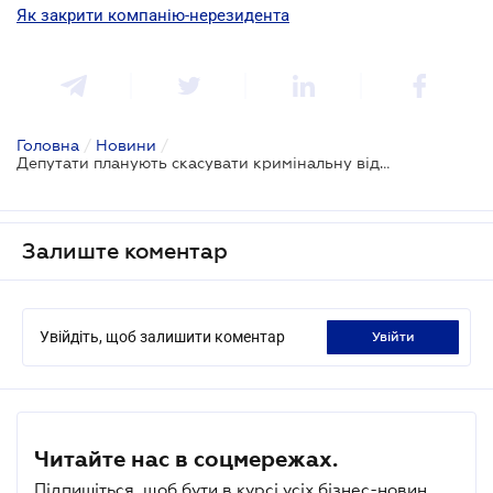
Як закрити компанію-нерезидента
Головна
/
Новини
/
Депутати планують скасувати кримінальну відповідальність за фіктивне підприємництво
Залиште коментар
Увійдіть, щоб залишити коментар
увійти
Читайте нас в соцмережах.
Підпишіться, щоб бути в курсі усіх бізнес-новин.