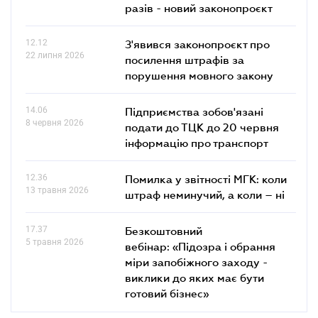
разів - новий законопроєкт
12.12
З'явився законопроєкт про
22 липня 2026
посилення штрафів за
порушення мовного закону
14.06
Підприємства зобов'язані
8 червня 2026
подати до ТЦК до 20 червня
інформацію про транспорт
12.36
Помилка у звітності МГК: коли
13 травня 2026
штраф неминучий, а коли – ні
17.37
Безкоштовний
5 травня 2026
вебінар: «Підозра і обрання
міри запобіжного заходу -
виклики до яких має бути
готовий бізнес»