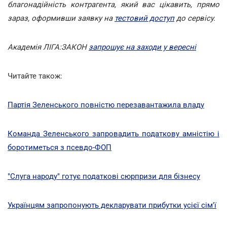
благонадійність контрагента, який вас цікавить, прямо
зараз, оформивши заявку на
тестовий доступ
до сервісу.
Академія ЛІГА:ЗАКОН
запрошує на заходи у вересні
Читайте також:
Партія Зеленського повністю перезавантажила владу
Команда Зеленського запровадить податкову амністію і
боротиметься з псевдо-ФОП
"Слуга народу" готує податкові сюрпризи для бізнесу
Українцям запропонують декларувати прибутки усієї сім'ї