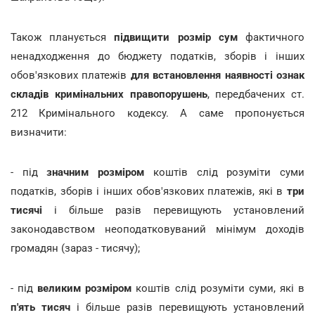
Також планується
підвищити розмір сум
фактичного
ненадходження до бюджету податків, зборів і інших
обов'язкових платежів
для встановлення наявності ознак
складів кримінальних правопорушень
, передбачених ст.
212 Кримінального кодексу. А саме пропонується
визначити:
- під
значним розміром
коштів слід розуміти суми
податків, зборів і інших обов'язкових платежів, які в
три
тисячі
і більше разів перевищують установлений
законодавством неоподатковуваний мінімум доходів
громадян (зараз - тисячу);
- під
великим розміром
коштів слід розуміти суми, які в
п'ять тисяч
і більше разів перевищують установлений