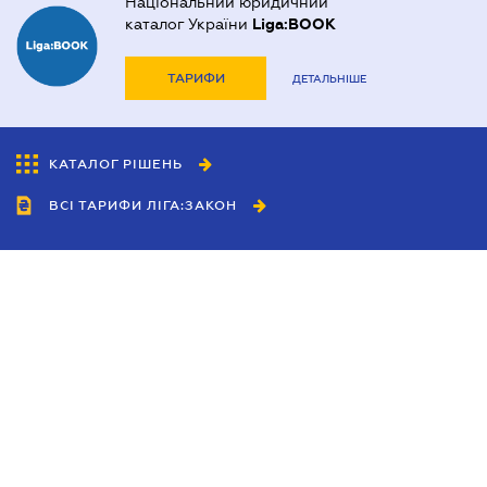
Національний юридичний
каталог України
Liga:BOOK
ТАРИФИ
ДЕТАЛЬНІШЕ
КАТАЛОГ РІШЕНЬ
ВСІ ТАРИФИ ЛІГА:ЗАКОН
Співробітництво
Агенти
Дилери
Політика конфіденційності
Умови використання сайту
Реклама
Блог