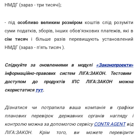
НМДГ (зараз - три тисячі);
- під
особливо великим розміром
коштів слід розуміти
суми податків, зборів, інших обов'язкових платежів, які в
сім тисяч
і більше разів перевищують установлений
НМДГ (зараз - п'ять тисяч ).
Слідкуйте за оновленнями в модулі
«Законопроекти»
інформаційно-правових систем ЛІГА:ЗАКОН. Тестовим
доступом до продуктів ІПС ЛІГА:ЗАКОН можна
скористатися
тут
.
Дізнатися чи потрапила ваша компанія в графіки
планових перевірок державних органів нагляду і
контролю можна за допомогою сервісу
CONTR AGENT
від
ЛІГА:ЗАКОН. Крім того, ви можете перевірити